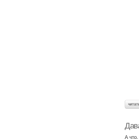
читат
Дав
А что