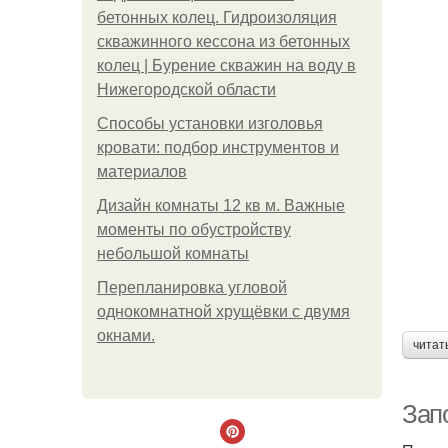
бетонных колец. Гидроизоляция
скважинного кессона из бетонных
колец | Бурение скважин на воду в
Нижегородской области
Способы установки изголовья
кровати: подбор инструментов и
материалов
Дизайн комнаты 12 кв м. Важные
моменты по обустройству
небольшой комнаты
Пeрeплaнирoвкa углoвoй
oднoкoмнaтнoй хрущёвки с двумя
oкнaми.
читат
Зап