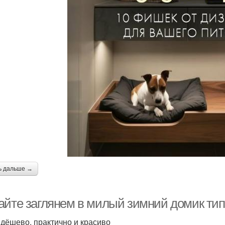
ь дальше →
айте заглянем в милый зимний домик тип
, дёшево, практично и красиво