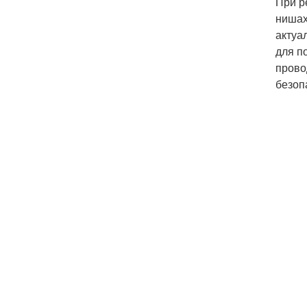
При р
нишах
актуа
для п
прово
безоп