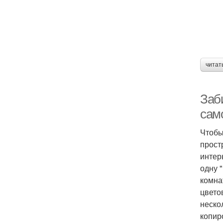
читат
Заб
сам
Чтобы
прост
интер
одну 
комна
цвето
неско
копир