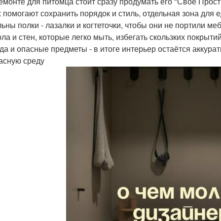
емонте для питомца стоит сразу продумать его "Своё Прос
 помогают сохранить порядок и стиль, отдельная зона для е
льны полки - лазалки и когтеточки, чтобы они не портили м
ола и стен, которые легко мыть, избегать скользких покрыт
да и опасные предметы - в итоге интерьер остаётся аккура
асную среду