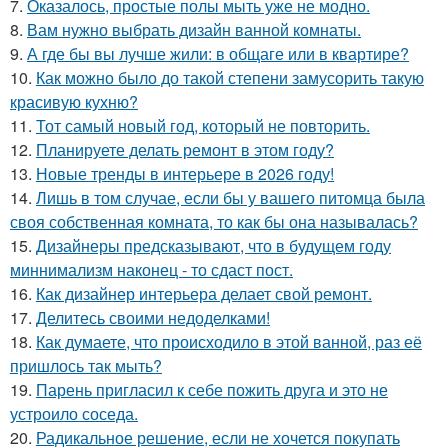
7.
Оказалось, простые полы мыть уже не модно.
8.
Вам нужно выбрать дизайн ванной комнаты.
9.
А где бы вы лучше жили: в общаге или в квартире?
10.
Как можно было до такой степени замусорить такую
красивую кухню?
11.
Тот самый новый год, который не повторить.
12.
Планируете делать ремонт в этом году?
13.
Новые тренды в интерьере в 2026 году!
14.
Лишь в том случае, если бы у вашего питомца была
своя собственная комната, то как бы она называлась?
15.
Дизайнеры предсказывают, что в будущем году
миннимализм наконец - то сдаст пост.
16.
Как дизайнер интерьера делает свой ремонт.
17.
Делитесь своими недоделками!
18.
Как думаете, что происходило в этой ванной, раз её
пришлось так мыть?
19.
Парень пригласил к себе пожить друга и это не
устроило соседа.
20.
Радикальное решение, если не хочется покупать