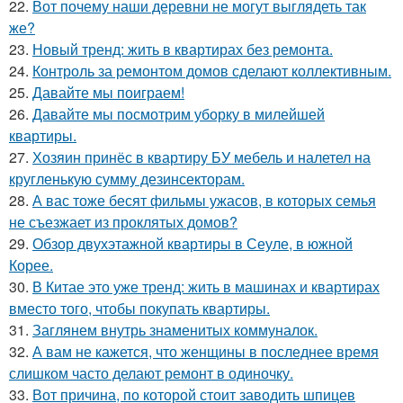
22.
Вот почему наши деревни не могут выглядеть так
же?
23.
Новый тренд: жить в квартирах без ремонта.
24.
Контроль за ремонтом домов сделают коллективным.
25.
Давайте мы поиграем!
26.
Давайте мы посмотрим уборку в милейшей
квартиры.
27.
Хозяин принёс в квартиру БУ мебель и налетел на
кругленькую сумму дезинсекторам.
28.
А вас тоже бесят фильмы ужасов, в которых семья
не съезжает из проклятых домов?
29.
Обзор двухэтажной квартиры в Сеуле, в южной
Корее.
30.
В Китае это уже тренд: жить в машинах и квартирах
вместо того, чтобы покупать квартиры.
31.
Заглянем внутрь знаменитых коммуналок.
32.
А вам не кажется, что женщины в последнее время
слишком часто делают ремонт в одиночку.
33.
Вот причина, по которой стоит заводить шпицев