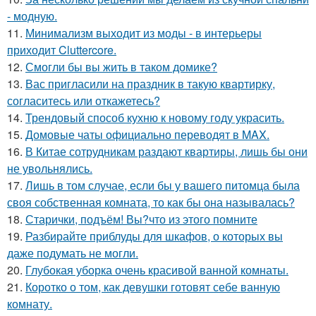
- модную.
11.
Минимализм выходит из моды - в интерьеры
приходит Cluttercore.
12.
Смогли бы вы жить в таком домике?
13.
Вас пригласили на праздник в такую квартирку,
согласитесь или откажетесь?
14.
Трендовый способ кухню к новому году украсить.
15.
Домовые чаты официально переводят в MAX.
16.
В Китае сотрудникам раздают квартиры, лишь бы они
не увольнялись.
17.
Лишь в том случае, если бы у вашего питомца была
своя собственная комната, то как бы она называлась?
18.
Старички, подъём! Вы?что из этого помните
19.
Разбирайте приблуды для шкафов, о которых вы
даже подумать не могли.
20.
Глубокая уборка очень красивой ванной комнаты.
21.
Коротко о том, как девушки готовят себе ванную
комнату.