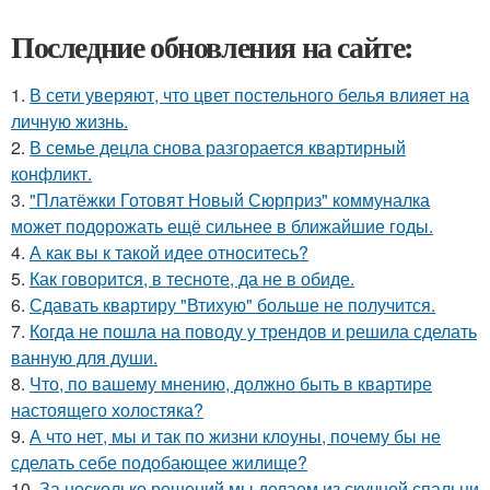
Последние обновления на сайте:
1.
В сети уверяют, что цвет постельного белья влияет на
личную жизнь.
2.
В семье децла снова разгорается квартирный
конфликт.
3.
"Платёжки Готовят Новый Сюрприз" коммуналка
может подорожать ещё сильнее в ближайшие годы.
4.
А как вы к такой идее относитесь?
5.
Как говорится, в тесноте, да не в обиде.
6.
Сдавать квартиру "Втихую" больше не получится.
7.
Когда не пошла на поводу у трендов и решила сделать
ванную для души.
8.
Что, по вашему мнению, должно быть в квартире
настоящего холостяка?
9.
А что нет, мы и так по жизни клоуны, почему бы не
сделать себе подобающее жилище?
10.
За несколько решений мы делаем из скучной спальни