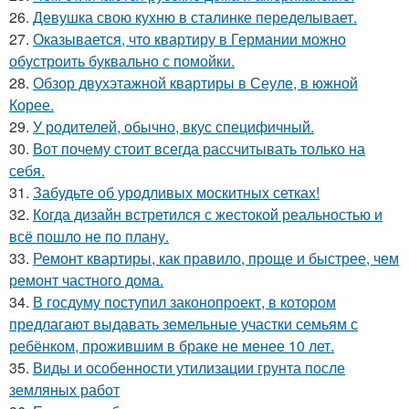
26.
Девушка свою кухню в сталинке переделывает.
27.
Оказывается, что квартиру в Германии можно
обустроить буквально с помойки.
28.
Обзор двухэтажной квартиры в Сеуле, в южной
Корее.
29.
У родителей, обычно, вкус специфичный.
30.
Вот почему стоит всегда рассчитывать только на
себя.
31.
Забудьте об уродливых москитных сетках!
32.
Когда дизайн встретился с жестокой реальностью и
всё пошло не по плану.
33.
Ремонт квартиры, как правило, проще и быстрее, чем
ремонт частного дома.
34.
В госдуму поступил законопроект, в котором
предлагают выдавать земельные участки семьям с
ребёнком, прожившим в браке не менее 10 лет.
35.
Виды и особенности утилизации грунта после
земляных работ