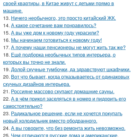
своей квартиры, в Китае живут с детьми прямо в
машине.
13.
Ничего необычного, это просто китайский ЖК.
14.
А какое сочетание вам понравилось?
15.
А вы уже дом к новому году украсили?
16.
Мы начинаем готовиться к новому году!
17.
А почему наши пенсионеры не могут жить так же?
18.
Ещё подборка необычных типов интерьера, о
которых вы точно не знали.
19.
Долой скучные тумбочки, да здравствуют шкафчики.
20.
Вот что бывает, когда отказываетесь от одинаковых
скучных дизайнов интерьера.
21.
Россияне массово скупают домашние сауны.
22.
А в чём прикол заселяться в номер и пидорить его
самостоятельно?
23.
Радикальное решение, если не хочется покупать
новый холодильник вместо ободранного.
24.
А вы говорите, что без ремонта жить невозможно.
25.
Чем отличаются русские дома и американские.