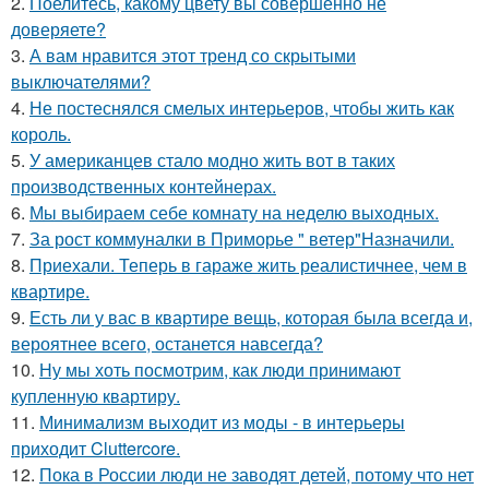
2.
Поелитесь, какому цвету вы совершенно не
доверяете?
3.
А вам нравится этот тренд со скрытыми
выключателями?
4.
Не постеснялся смелых интерьеров, чтобы жить как
король.
5.
У американцев стало модно жить вот в таких
производственных контейнерах.
6.
Мы выбираем себе комнату на неделю выходных.
7.
За рост коммуналки в Приморье " ветер"Назначили.
8.
Приехали. Теперь в гараже жить реалистичнее, чем в
квартире.
9.
Есть ли у вас в квартире вещь, которая была всегда и,
вероятнее всего, останется навсегда?
10.
Ну мы хоть посмотрим, как люди принимают
купленную квартиру.
11.
Минимализм выходит из моды - в интерьеры
приходит Cluttercore.
12.
Пока в России люди не заводят детей, потому что нет