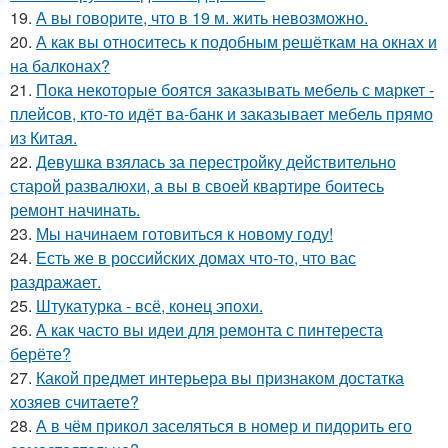
19.
А вы говорите, что в 19 м. жить невозможно.
20.
А как вы относитесь к подобным решёткам на окнах и
на балконах?
21.
Пока некоторые боятся заказывать мебель с маркет -
плейсов, кто-то идёт ва-банк и заказывает мебель прямо
из Китая.
22.
Девушка взялась за перестройку действительно
старой развалюхи, а вы в своей квартире боитесь
ремонт начинать.
23.
Мы начинаем готовиться к новому году!
24.
Есть же в российских домах что-то, что вас
раздражает.
25.
Штукатурка - всё, конец эпохи.
26.
А как часто вы идеи для ремонта с пинтереста
берёте?
27.
Какой предмет интерьера вы признаком достатка
хозяев считаете?
28.
А в чём прикол заселяться в номер и пидорить его