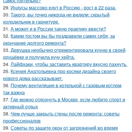
самостоятельно?
29.
Индусы массово едут в Россию - рост в 22 раза.
30.
Такого, вы точно никогда не видели: скрытый
холодильник в гарнитуре.
31.
А может и в России такую практику ввести?
32.
Каким тостом вы бы поздравили самих себя, за
окончание долгого ремонта?
33.
Девушка необычно отремонтировала кухню в своей
хрущёвке и получила кучу хейта.
34.
Лайфхаки, чтобы заставить квартиру вкусно пахнуть.
35.
Ксения Анатольевна про косяки дизайна своего
нового дома рассказывает.
36.
Почему вентиляция в котельной с газовым котлом
так важна
37.
Где можно отдохнуть в Москве, если любите спорт и
активный отдых
38.
Чем лучше закрыть стены после ремонта: советы
профессионалов
39.
Советы по защите окон от загрязнений во время