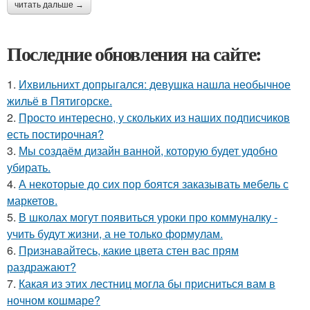
читать дальше →
Последние обновления на сайте:
1.
Ихвильнихт допрыгался: девушка нашла необычное
жильё в Пятигорске.
2.
Просто интересно, у скольких из наших подписчиков
есть постирочная?
3.
Мы создаём дизайн ванной, которую будет удобно
убирать.
4.
А некоторые до сих пор боятся заказывать мебель с
маркетов.
5.
В школах могут появиться уроки про коммуналку -
учить будут жизни, а не только формулам.
6.
Признавайтесь, какие цвета стен вас прям
раздражают?
7.
Какая из этих лестниц могла бы присниться вам в
ночном кошмаре?