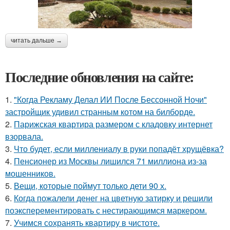
читать дальше →
Последние обновления на сайте:
1.
"Когда Рекламу Делал ИИ После Бессонной Ночи"
застройщик удивил странным котом на билборде.
2.
Парижская квартира размером с кладовку интернет
взорвала.
3.
Что будет, если миллениалу в руки попадёт хрущёвка?
4.
Пенсионер из Москвы лишился 71 миллиона из-за
мошенников.
5.
Вещи, которые поймут только дети 90 х.
6.
Когда пожалели денег на цветную затирку и решили
поэксперементировать с нестирающимся маркером.
7.
Учимся сохранять квартиру в чистоте.