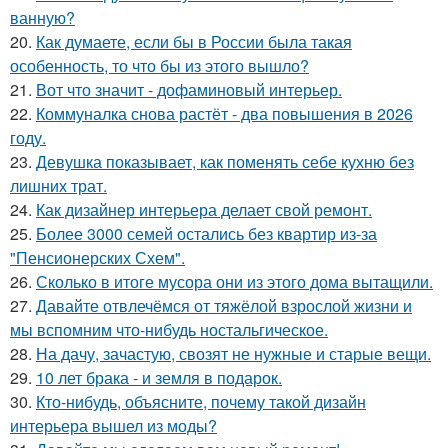
ванную?
20.
Как думаете, если бы в России была такая
особенность, то что бы из этого вышло?
21.
Вот что значит - дофаминовый интерьер.
22.
Коммуналка снова растёт - два повышения в 2026
году.
23.
Девушка показывает, как поменять себе кухню без
лишних трат.
24.
Как дизайнер интерьера делает свой ремонт.
25.
Более 3000 семей остались без квартир из-за
"Пенсионерских Схем".
26.
Сколько в итоге мусора они из этого дома вытащили.
27.
Давайте отвлечёмся от тяжёлой взрослой жизни и
мы вспомним что-нибудь ностальгическое.
28.
На дачу, зачастую, свозят не нужные и старые вещи.
29.
10 лет брака - и земля в подарок.
30.
Кто-нибудь, объясните, почему такой дизайн
интерьера вышел из моды?