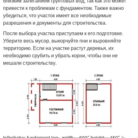
близким залеганием грунтовых вод, так как это может
привести к проблемам с фундаментом. Также важно
убедиться, что участок имеет все необходимые
разрешения и документы для строительства.
После выбора участка приступаем к его подготовке.
Уберите весь мусор, выкорчуйте пни и выровняйте
территорию. Если на участке растут деревья, их
необходимо срубить и убрать корни, чтобы они не
мешали строительству.
tolbchatyy-fundament.jpg» width=»600″ height=»450″ />