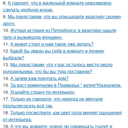
8.
А говорят, что в маленькой комнате невозможно
сделать удобную кухню.
9.
Мы представим, что вы описываете квартиру своему
другу.
10.
Жуткая история из Петербурга: в квартире нашли
тело и выжившую женщину.
11.
А может стоит и нам такое уже делать?
12.
Какой бы диван вы себе в комнату и почему
выбрали?
13.
Мы представим, что у вас осталось место около
холодильника, что бы вы туда поставили?
14.
А зачем вам покупать дом?
15.
За рост коммуналки в Приморье " ветер"Назначили.
16.
Угадайте страну по интерьеру.
17.
Только не говорите, что никогда не мечтали
пропылесосить всё так.
18.
Только посмотрите, как цвет пола меняет ощущения
от интерьера.
19.
А что вы думаете: нужно ли совмещать туалет и