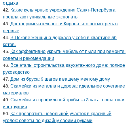
отдыха
42.
Какие культурные учреждения Санкт-Петербурга
предлагают уникальные экспонаты
43.
Достопримечательности Кирова: что посмотреть в
первые
44.
В Пскове женщина держала у себя в квартире 50
котов.
45.
Как эффективно укрыть мебель от пыли при ремонте:
советы и рекомендации
46.
Все этапы строительства двухэтажного дома: полное
руководство
47.
Дом из бруса: 9 шагов к вашему мечтому дому
48.
Скамейки из металла и дерева: идеальное сочетание
материалов
49.
Скамейка из профильной трубы за 3 часа: пошаговая
инструкция
50.
Как превратить небольшой участок в красивый
уголок: советы по дизайну своими руками