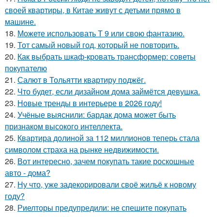
своей квартиры, в Китае живут с детьми прямо в
машине.
18.
Можете использовать Т 9 или свою фантазию.
19.
Тот самый новый год, который не повторить.
20.
Как выбрать шкаф-кровать трансформер: советы
покупателю
21.
Салют в Тольятти квартиру поджёг.
22.
Что будет, если дизайном дома займётся девушка.
23.
Новые тренды в интерьере в 2026 году!
24.
Учёные выяснили: бардак дома может быть
признаком высокого интеллекта.
25.
Квартира долиной за 112 миллионов теперь стала
символом страха на рынке недвижимости.
26.
Вот интересно, зачем покупать такие роскошные
авто - дома?
27.
Ну что, уже задекорировали своё жильё к новому
году?
28.
Риелторы предупредили: не спешите покупать