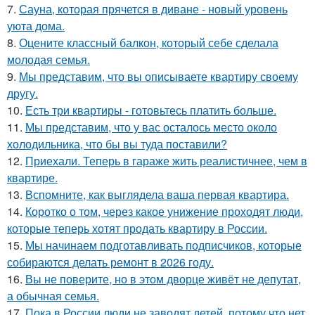
7.
Сауна, которая прячется в диване - новый уровень
уюта дома.
8.
Оцените классный балкон, который себе сделала
молодая семья.
9.
Мы представим, что вы описываете квартиру своему
другу.
10.
Есть три квартиры - готовьтесь платить больше.
11.
Мы представим, что у вас осталось место около
холодильника, что бы вы туда поставили?
12.
Приехали. Теперь в гараже жить реалистичнее, чем в
квартире.
13.
Вспомните, как выглядела ваша первая квартира.
14.
Коротко о том, через какое унижение проходят люди,
которые теперь хотят продать квартиру в России.
15.
Мы начинаем подготавливать подписчиков, которые
собираются делать ремонт в 2026 году.
16.
Вы не поверите, но в этом дворце живёт не депутат,
а обычная семья.
17.
Пока в России люди не заводят детей, потому что нет