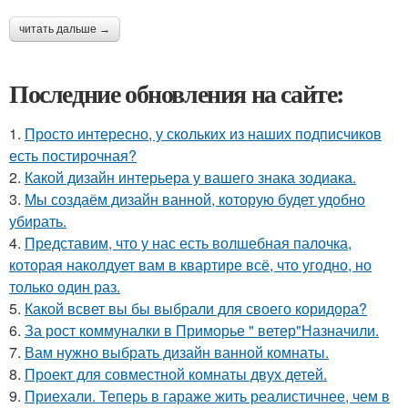
читать дальше →
Последние обновления на сайте:
1.
Просто интересно, у скольких из наших подписчиков
есть постирочная?
2.
Какой дизайн интерьера у вашего знака зодиака.
3.
Мы создаём дизайн ванной, которую будет удобно
убирать.
4.
Представим, что у нас есть волшебная палочка,
которая наколдует вам в квартире всё, что угодно, но
только один раз.
5.
Какой всвет вы бы выбрали для своего коридора?
6.
За рост коммуналки в Приморье " ветер"Назначили.
7.
Вам нужно выбрать дизайн ванной комнаты.
8.
Проект для совместной комнаты двух детей.
9.
Приехали. Теперь в гараже жить реалистичнее, чем в