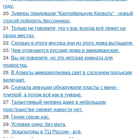
году.
20.
Зумеры придумали "Картофельную Кровать" - новый
способ побороть бессонницу.
21.
Только не говорите, что у вас всегда всё лежит на
своих местах.
22.
Сколько в итоге мусора они из этого дома вытащили.
23.
Чем отличаются русские дома и американские.
24.
Вы не поверите, но это детская комната для
подростка.
25.
В Алматы микроволновка свет в соседнем подъезде
включает.
26.
Сначала девушки обнаружили пласты с мини -
плиткой, а потом всё как в тумане.
27.
Талантливый человек даже в небольшом
пространстве сможет навести уют.
28.
Гении среди нас.
29.
Условие одно: без мата.
30.
Эскалаторы в ТЦ России - всё.