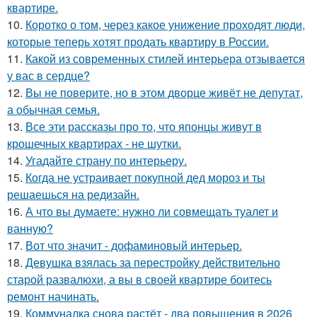
квартире.
10.
Коротко о том, через какое унижение проходят люди,
которые теперь хотят продать квартиру в России.
11.
Какой из современных стилей интерьера отзывается
у вас в сердце?
12.
Вы не поверите, но в этом дворце живёт не депутат,
а обычная семья.
13.
Все эти рассказы про то, что японцы живут в
крошечных квартирах - не шутки.
14.
Угадайте страну по интерьеру.
15.
Когда не устраивает покупной дед мороз и ты
решаешься на редизайн.
16.
А что вы думаете: нужно ли совмещать туалет и
ванную?
17.
Вот что значит - дофаминовый интерьер.
18.
Девушка взялась за перестройку действительно
старой развалюхи, а вы в своей квартире боитесь
ремонт начинать.
19.
Коммуналка снова растёт - два повышения в 2026