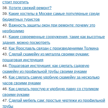
стоит посетить
38.
Хотите свежий ремонт?
39.
Какие хостелы в Москве самые популярные среди
бюджетных туристов
40.
Важность защиты окон при ремонте: почему это
необходимо
41.
Какие современные сооружения, такие как высотные
здания, можно посмотреть
42.
Как Ярославль связан с произведениями Толкина
43.
Сделай скамейку из металла своими руками:
пошаговая инструкция
44.
Пошаговая инструкция: как сделать садовую
скамейку из профильной трубы своими руками
45.
Как сделать самую удобную скамейку за несколько
часов своими руками
46.
Как сделать простую и удобную лавку со столиком
своими руками
47.
Сделай мебель сам: простые чертежи из профильной
трубы