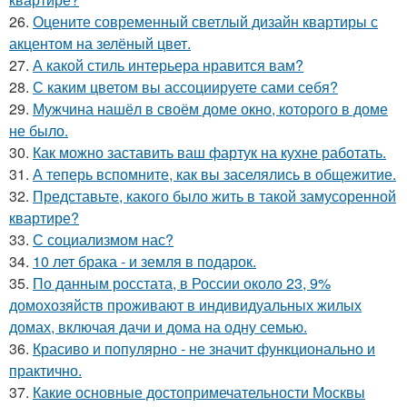
26.
Оцените современный светлый дизайн квартиры с
акцентом на зелёный цвет.
27.
А какой стиль интерьера нравится вам?
28.
С каким цветом вы ассоциируете сами себя?
29.
Мужчина нашёл в своём доме окно, которого в доме
не было.
30.
Как можно заставить ваш фартук на кухне работать.
31.
А теперь вспомните, как вы заселялись в общежитие.
32.
Представьте, какого было жить в такой замусоренной
квартире?
33.
С социализмом нас?
34.
10 лет брака - и земля в подарок.
35.
По данным росстата, в России около 23, 9%
домохозяйств проживают в индивидуальных жилых
домах, включая дачи и дома на одну семью.
36.
Красиво и популярно - не значит функционально и
практично.
37.
Какие основные достопримечательности Москвы