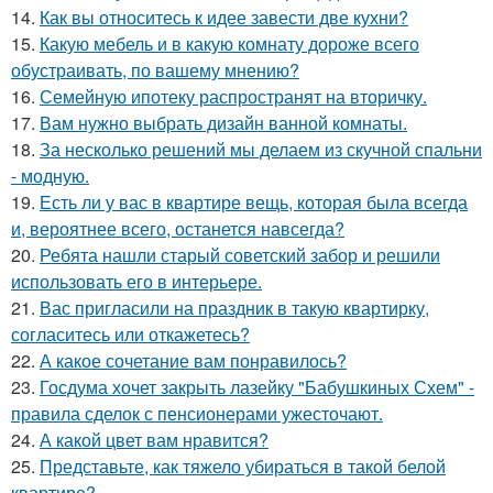
14.
Как вы относитесь к идее завести две кухни?
15.
Какую мебель и в какую комнату дороже всего
обустраивать, по вашему мнению?
16.
Семейную ипотеку распространят на вторичку.
17.
Вам нужно выбрать дизайн ванной комнаты.
18.
За несколько решений мы делаем из скучной спальни
- модную.
19.
Есть ли у вас в квартире вещь, которая была всегда
и, вероятнее всего, останется навсегда?
20.
Ребята нашли старый советский забор и решили
использовать его в интерьере.
21.
Вас пригласили на праздник в такую квартирку,
согласитесь или откажетесь?
22.
А какое сочетание вам понравилось?
23.
Госдума хочет закрыть лазейку "Бабушкиных Схем" -
правила сделок с пенсионерами ужесточают.
24.
А какой цвет вам нравится?
25.
Представьте, как тяжело убираться в такой белой
квартире?