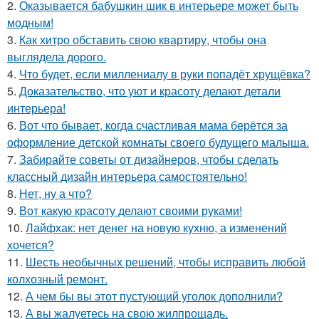
2.
Оказывается бабушкин шик в интерьере может быть
модным!
3.
Как хитро обставить свою квартиру, чтобы она
выглядела дорого.
4.
Что будет, если миллениалу в руки попадёт хрущёвка?
5.
Доказательство, что уют и красоту делают детали
интерьера!
6.
Вот что бывает, когда счастливая мама берётся за
оформление детской комнаты своего будущего малыша.
7.
Забирайте советы от дизайнеров, чтобы сделать
классный дизайн интерьера самостоятельно!
8.
Нет, ну а что?
9.
Вот какую красоту делают своими руками!
10.
Лайфхак: нет денег на новую кухню, а изменений
хочется?
11.
Шесть необычных решений, чтобы исправить любой
колхозный ремонт.
12.
А чем бы вы этот пустующий уголок дополнили?
13.
А вы жалуетесь на свою жилпрощадь.