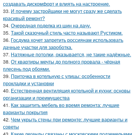
создавать дискомфорт и влиять на настроение.
33.
И почему застройщики не могут сразу же сделать
красивый ремонт?
34.
Очередная поделка из шин на дачу.
35.
Такой сказочный стиль часто называют Рустиком.
36.
Госдума хочет запретить россиянам использовать
дачные участки для зароботка.
37.
Натяжные потолки, оказывается, не такие надёжные.
38.
От квартиры мечты до полного провала - чёрная
плесень под обоями.
39.
Приточка в котельную с улицы: особенности
прокладки и установки
40.
Естественная вентиляция котельной и кухни: основы
организации и преимущества
41.
Как защитить мебель во время ремонта: лучшие
варианты покрытия
42.
Чем укрыть стены при ремонте: лучшие варианты и
советы
43.
Какие легенды связаны с московскими подземельями