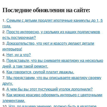
Последние обновления на сайте:
1.
Семьям с детьми продлят ипотечные каникулы до 1, 5
года.
2.
Просто интересно, у скольких из наших подписчиков
есть постирочная?
3.
Доказательство, что уют и красоту делают детали
интерьера!
4.
Нет, ну а что?
5.
Представьте, что вы снимаете квартирку на несколько
дней, а там такой ремонт.
6.
Как говорится, скупой платит дважды.
7.
Мы представим, что вы описываете квартиру своему
другу.
8.
А чем бы вы этот пустующий уголок дополнили?
9.
Как можно красиво оформить интерьер с цветочными
элементами.
10.
Что, по вашему мнению, должно быть в квартире