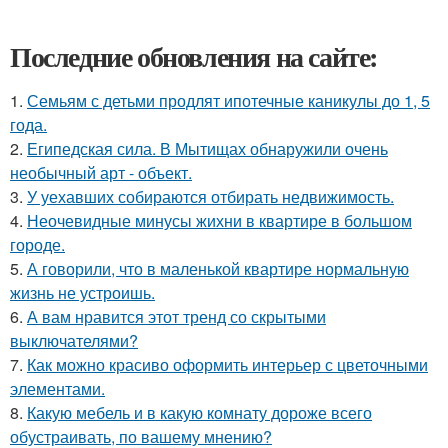
Последние обновления на сайте:
1.
Семьям с детьми продлят ипотечные каникулы до 1, 5
года.
2.
Египедская сила. В Мытищах обнаружили очень
необычный арт - объект.
3.
У уехавших собираются отбирать недвижимость.
4.
Неочевидные минусы жихни в квартире в большом
городе.
5.
А говорили, что в маленькой квартире нормальную
жизнь не устроишь.
6.
А вам нравится этот тренд со скрытыми
выключателями?
7.
Как можно красиво оформить интерьер с цветочными
элементами.
8.
Какую мебель и в какую комнату дороже всего
обустраивать, по вашему мнению?