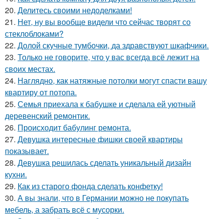
20.
Делитесь своими недоделками!
21.
Нет, ну вы вообще видели что сейчас творят со
стеклоблоками?
22.
Долой скучные тумбочки, да здравствуют шкафчики.
23.
Только не говорите, что у вас всегда всё лежит на
своих местах.
24.
Наглядно, как натяжные потолки могут спасти вашу
квартиру от потопа.
25.
Семья приехала к бабушке и сделала ей уютный
деревенский ремонтик.
26.
Происходит бабулинг ремонта.
27.
Девушка интересные фишки своей квартиры
показывает.
28.
Девушка решилась сделать уникальный дизайн
кухни.
29.
Как из старого фонда сделать конфетку!
30.
А вы знали, что в Германии можно не покупать
мебель, а забрать всё с мусорки.