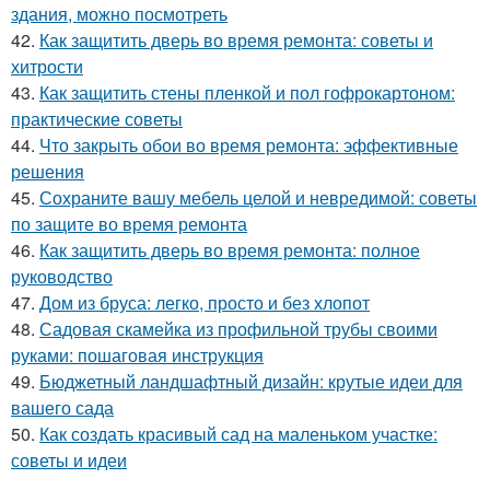
здания, можно посмотреть
42.
Как защитить дверь во время ремонта: советы и
хитрости
43.
Как защитить стены пленкой и пол гофрокартоном:
практические советы
44.
Что закрыть обои во время ремонта: эффективные
решения
45.
Сохраните вашу мебель целой и невредимой: советы
по защите во время ремонта
46.
Как защитить дверь во время ремонта: полное
руководство
47.
Дом из бруса: легко, просто и без хлопот
48.
Садовая скамейка из профильной трубы своими
руками: пошаговая инструкция
49.
Бюджетный ландшафтный дизайн: крутые идеи для
вашего сада
50.
Как создать красивый сад на маленьком участке:
советы и идеи