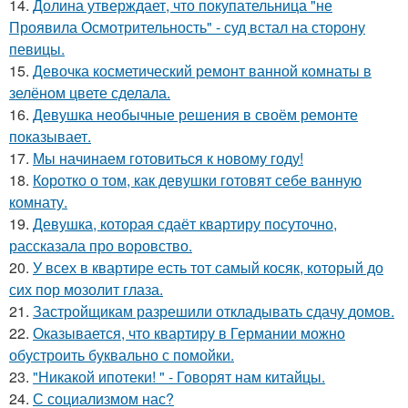
14.
Долина утверждает, что покупательница "не
Проявила Осмотрительность" - суд встал на сторону
певицы.
15.
Девочка косметический ремонт ванной комнаты в
зелёном цвете сделала.
16.
Девушка необычные решения в своём ремонте
показывает.
17.
Мы начинаем готовиться к новому году!
18.
Коротко о том, как девушки готовят себе ванную
комнату.
19.
Девушка, которая сдаёт квартиру посуточно,
рассказала про воровство.
20.
У всех в квартире есть тот самый косяк, который до
сих пор мозолит глаза.
21.
Застройщикам разрешили откладывать сдачу домов.
22.
Оказывается, что квартиру в Германии можно
обустроить буквально с помойки.
23.
"Никакой ипотеки! " - Говорят нам китайцы.
24.
С социализмом нас?