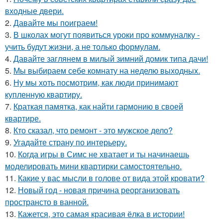
входные двери.
2.
Давайте мы поиграем!
3.
В школах могут появиться уроки про коммуналку -
учить будут жизни, а не только формулам.
4.
Давайте заглянем в милый зимний домик типа дачи!
5.
Мы выбираем себе комнату на неделю выходных.
6.
Ну мы хоть посмотрим, как люди принимают
купленную квартиру.
7.
Краткая памятка, как найти гармонию в своей
квартире.
8.
Кто сказал, что ремонт - это мужское дело?
9.
Угадайте страну по интерьеру.
10.
Когда игры в Симс не хватает и ты начинаешь
моделировать мини квартирки самостоятельно.
11.
Какие у вас мысли в голове от вида этой кровати?
12.
Новый год - новая причина реорганизовать
пространсто в ванной.
13.
Кажется, это самая красивая ёлка в истории!