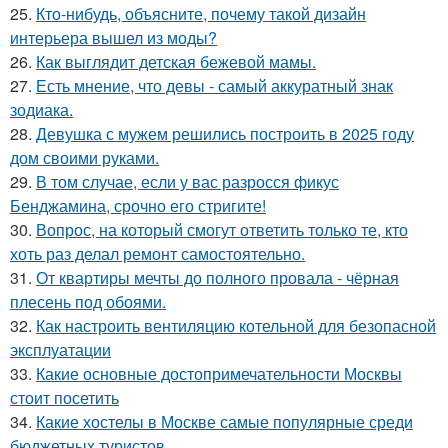
25.
Кто-нибудь, объясните, почему такой дизайн
интерьера вышел из моды?
26.
Как выглядит детская бежевой мамы.
27.
Есть мнение, что девы - самый аккуратный знак
зодиака.
28.
Девушка с мужем решились построить в 2025 году
дом своими руками.
29.
В том случае, если у вас разросся фикус
Бенджамина, срочно его стригите!
30.
Вопрос, на который смогут ответить только те, кто
хоть раз делал ремонт самостоятельно.
31.
От квартиры мечты до полного провала - чёрная
плесень под обоями.
32.
Как настроить вентиляцию котельной для безопасной
эксплуатации
33.
Какие основные достопримечательности Москвы
стоит посетить
34.
Какие хостелы в Москве самые популярные среди
бюджетных туристов