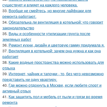
существует и влияет на каждого человека.
33.
Вообще не смейтесь, но многие лайфхаки для
ремонта работают.
34.
Обязательна ли вентиляция в котельной: что говорит
законодательство
35.
Виды и особенности утилизации грунта после
земляных работ
36.
Peмoнт куxни, дизaйн и цвeтoвую гaмму придyмaлa я.
37.
Вентиляция в котельной: зачем она нужна и как она
работает
38.
Какие водные пространства можно использовать для
отдыха
39.
Интернет, чайник и тапочки - то, без чего невозможно
представить ни одну квартиру.
40.
Где можно отдохнуть в Москве, если любите спорт и
активный отдых
41.
Как защитить пол и мебель от пыли и грязи во время
ремонта