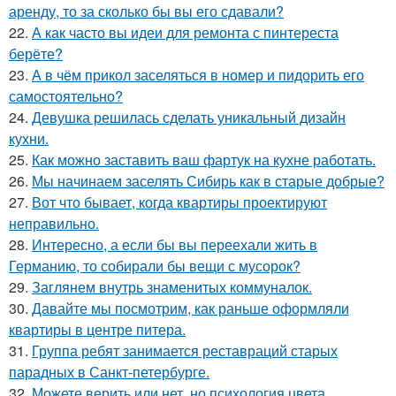
аренду, то за сколько бы вы его сдавали?
22.
А как часто вы идеи для ремонта с пинтереста
берёте?
23.
А в чём прикол заселяться в номер и пидорить его
самостоятельно?
24.
Девушка решилась сделать уникальный дизайн
кухни.
25.
Как можно заставить ваш фартук на кухне работать.
26.
Мы начинаем заселять Сибирь как в старые добрые?
27.
Вот что бывает, когда квартиры проектируют
неправильно.
28.
Интересно, а если бы вы переехали жить в
Германию, то собирали бы вещи с мусорок?
29.
Заглянем внутрь знаменитых коммуналок.
30.
Давайте мы посмотрим, как раньше оформляли
квартиры в центре питера.
31.
Группа ребят занимается реставраций старых
парадных в Санкт-петербурге.
32.
Можете верить или нет, но психология цвета