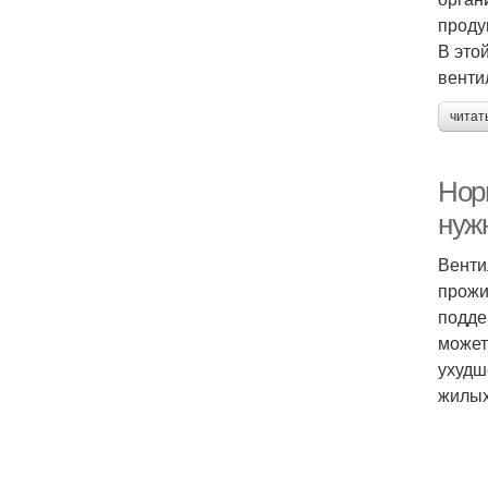
проду
В это
венти
читат
Нор
нуж
Венти
прожи
подде
может
ухудш
жилых