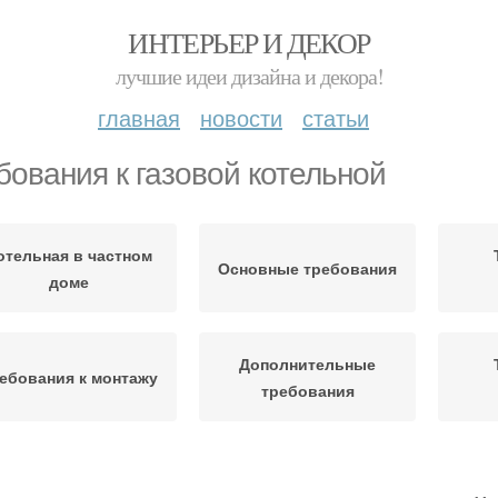
ИНТЕРЬЕР И ДЕКОР
лучшие идеи дизайна и декора!
главная
новости
статьи
бования к газовой котельной
отельная в частном
Основные требования
доме
Дополнительные
ебования к монтажу
требования
ебования к газовому
Требования к
Га