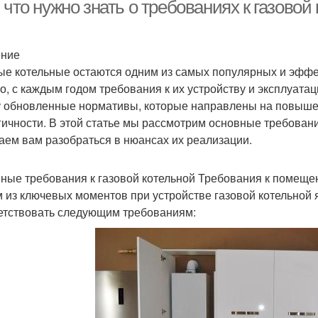
оборудованию
эксплуатации
 что нужно знать о требованиях к газовой
ение
отельная к газовой
Помещ
Требования к наладке
ые котельные остаются одним из самых популярных и эффе
сети
о, с каждым годом требования к их устройству и эксплуатац
у обновленные нормативы, которые направлены на повыше
гичности. В этой статье мы рассмотрим основные требовани
Окно в котельной
Котельная в подвале
аем вам разобраться в нюансах их реализации.
ные требования к газовой котельной Требования к помещ
 из ключевых моментов при устройстве газовой котельной
етствовать следующим требованиям: