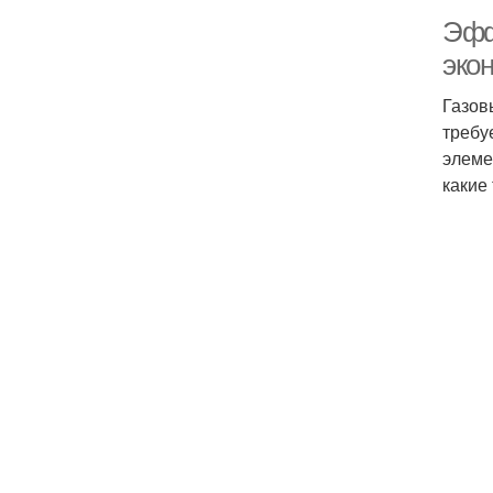
Эфф
эко
Газов
требу
элеме
какие