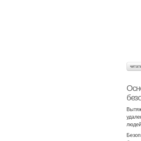
читат
Осн
без
Вытяж
удале
людей
Безоп