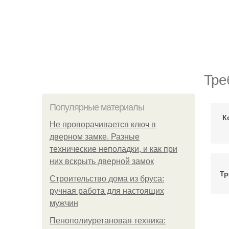
Тре
Популярные материалы
К
Не проворачивается ключ в
дверном замке. Разные
технические неполадки, и как при
них вскрыть дверной замок
Тр
Строительство дома из бруса:
ручная работа для настоящих
мужчин
Тр
Пенополиуретановая техника: