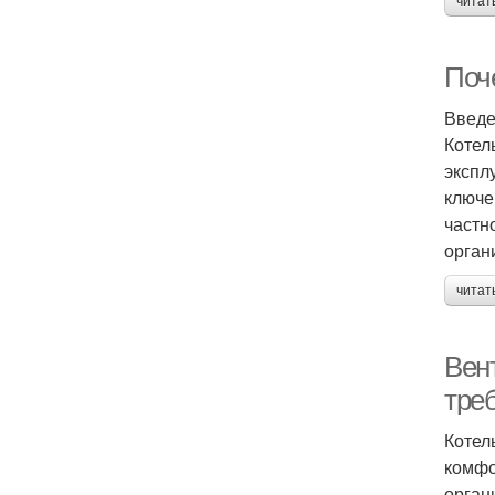
читат
Поч
Введ
Котел
экспл
ключе
частн
орган
читат
Вент
тре
Котел
комфо
орган