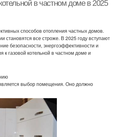
подключению
 котельной в частном доме в 2025
ение для газовой
Правильная котельная
ктивных способов отопления частных домов.
котельной
ии становятся все строже. В 2025 году вступают
ние безопасности, энергоэффективности и
я к газовой котельной в частном доме и
ению
 является выбор помещения. Оно должно