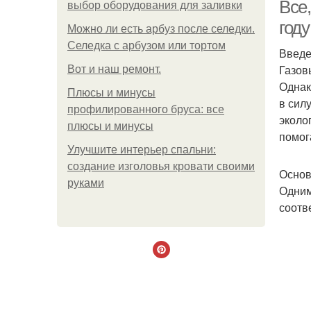
Все,
выбор оборудования для заливки
году
Можно ли есть арбуз после селедки.
Селедка с арбузом или тортом
Введ
К
Газов
Boт и наш ремoнт.
Однак
Плюсы и минусы
в сил
профилированного бруса: все
эколо
плюсы и минусы
помог
Улучшите интерьер спальни:
создание изголовья кровати своими
Основ
руками
Одним
соотв