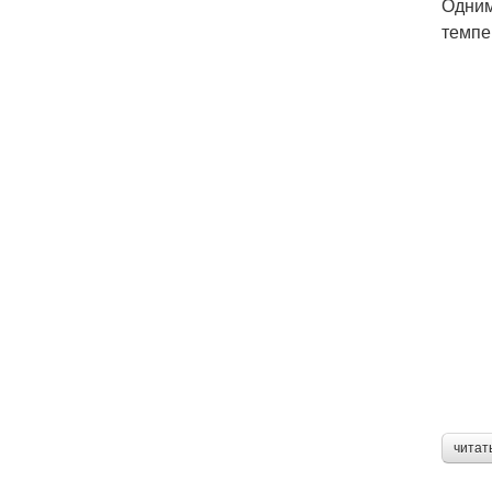
Одним
темпе
читат