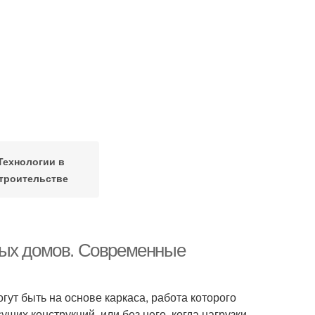
Технологии в
троительстве
лых домов. Современные
т быть на основе каркаса, работа которого
щих конструкций, или без него, когда нагрузки