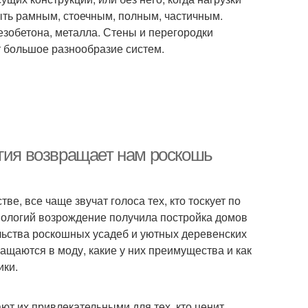
ыть рамным, стоечным, полным, частичным.
зобетона, металла. Стены и перегородки
т большое разнообразие систем.
огия возвращает нам роскошь
ве, все чаще звучат голоса тех, кто тоскует по
нологий возрождение получила постройка домов
ельства роскошных усадеб и уютных деревенских
ащаются в моду, какие у них преимущества и как
ики.
ют их привлекательными для тех, кто ценит