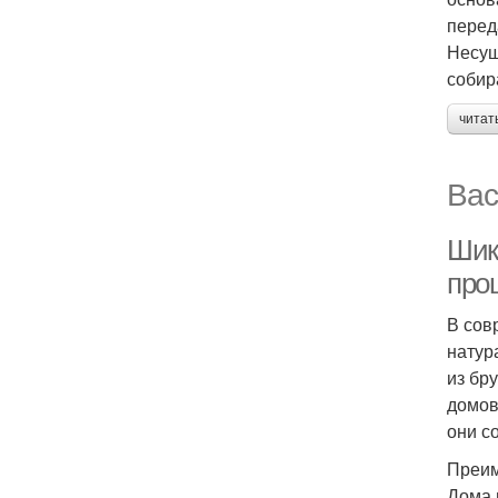
перед
Несущ
собир
читат
Вас
Шик
про
В сов
натур
из бр
домов
они с
Преим
Дома 