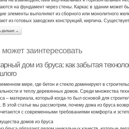
аются на фундамент через стены. Каркас в здании может б
ие элементы выполняют из сборного или монолитного желе
ают из готовых заводских конструкций, кирпича. Существуе
ь дальше →
 может заинтересовать
арный дом из бруса: как забытая технол
шлого
ременном мире, где бетон и стекло доминируют в строительст
альности и теплу деревянных домов. Среди множества тех
уса – материала, который когда-то был основой для строит
. В этой статье мы рассмотрим, почему дома из бруса возвр
очетаются с современными требованиями комфорта и эстет
ущества домов из бруса
из бруса обладают рядом уникальных качеств, которые дела