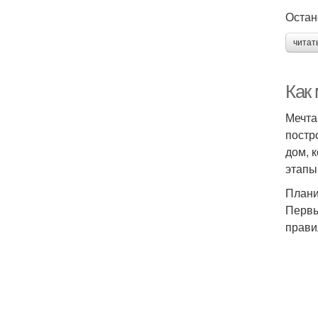
Остан
читат
Как
Мечта
постр
дом, 
этапы
План
Первы
прави