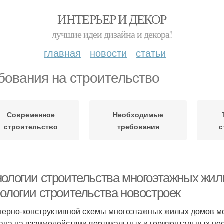
ИНТЕРЬЕР И ДЕКОР
лучшие идеи дизайна и декора!
главная
новости
статьи
бования на строительство
Современное
Необходимые
строительство
требования
с
нологии строительства многоэтажных жи
нологии строительства новостроек
ерно-конструктивной схемы многоэтажных жилых домов могу
ана на взаимодействии вертикальных и горизонтальных несу