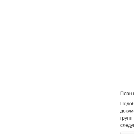
План 
Подоб
докум
групп
следу