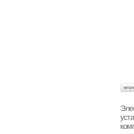
читат
Эле
уст
ком