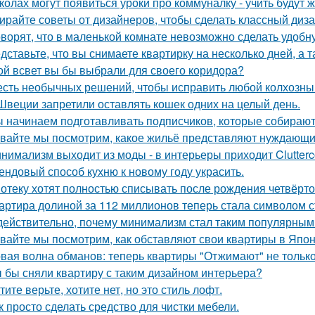
колах могут появиться уроки про коммуналку - учить будут 
ирайте советы от дизайнеров, чтобы сделать классный диз
оворят, что в маленькой комнате невозможно сделать удобн
дставьте, что вы снимаете квартирку на несколько дней, а т
ой всвет вы бы выбрали для своего коридора?
сть необычных решений, чтобы исправить любой колхозны
Швеции запретили оставлять кошек одних на целый день.
 начинаем подготавливать подписчиков, которые собираютс
вайте мы посмотрим, какое жильё представляют нуждающи
нимализм выходит из моды - в интерьеры приходит Clutterc
ендовый способ кухню к новому году украсить.
отеку хотят полностью списывать после рождения четвёрто
артира долиной за 112 миллионов теперь стала символом 
действительно, почему минимализм стал таким популярным
вайте мы посмотрим, как обставляют свои квартиры в Япон
вая волна обманов: теперь квартиры "Отжимают" не тольк
 бы сняли квартиру с таким дизайном интерьера?
тите верьте, хотите нет, но это стиль лофт.
к просто сделать средство для чистки мебели.