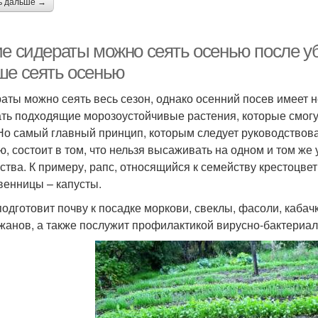
ь дальше →
ие сидераты можно сеять осенью после у
ше сеять осенью
аты можно сеять весь сезон, однако осенний посев имеет н
ть подходящие морозоустойчивые растения, которые смогу
 Но самый главный принцип, которым следует руководствов
ю, состоит в том, что нельзя высаживать на одном и том же 
ства. К примеру, рапс, относящийся к семейству крестоцвет
венницы – капусты.
подготовит почву к посадке моркови, свеклы, фасоли, кабачк
жанов, а также послужит профилактикой вирусно-бактериа