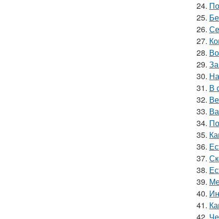
24.
По
25.
Бе
26.
Се
27.
Ко
28.
Во
29.
За
30.
На
31.
В 
32.
Ве
33.
Ва
34.
По
35.
Ка
36.
Ес
37.
Ск
38.
Ес
39.
Ме
40.
Ин
41.
Ка
42.
Че