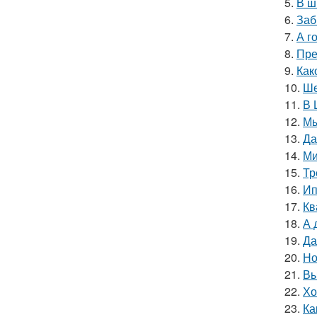
5.
В ш
6.
Заб
7.
А г
8.
Пре
9.
Как
10.
Ше
11.
В 
12.
Мы
13.
Да
14.
Ми
15.
Тр
16.
Ип
17.
Кв
18.
А 
19.
Да
20.
Но
21.
Вы
22.
Хо
23.
Ка