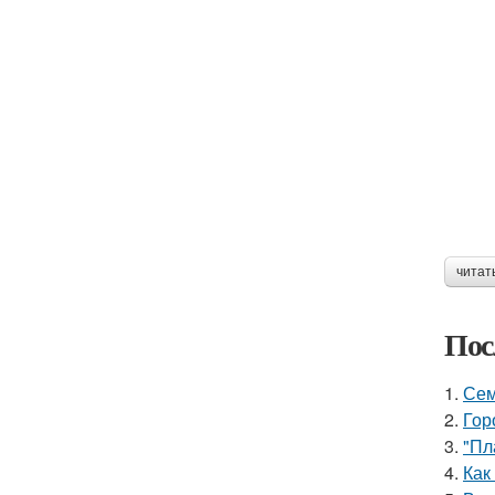
читат
Пос
1.
Сем
2.
Гор
3.
"Пл
4.
Как