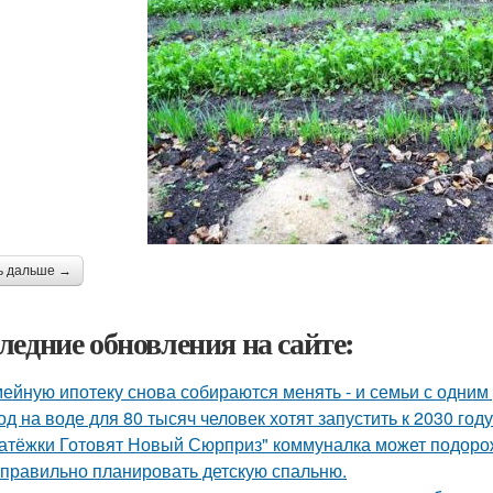
ь дальше →
ледние обновления на сайте:
ейную ипотеку снова собираются менять - и семьи с одним
од на воде для 80 тысяч человек хотят запустить к 2030 году
атёжки Готовят Новый Сюрприз" коммуналка может подоро
 правильно планировать детскую спальню.