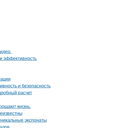
видео.
 и эффективность
тации
ивность и безопасность
дробный расчет
прощают жизнь.
неизвестны
уникальные экспонаты
налов