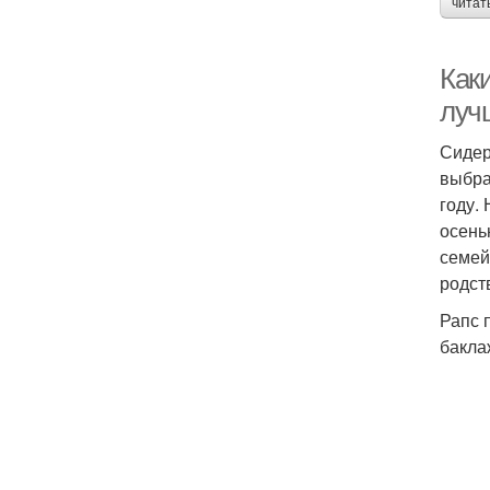
читат
Как
луч
Сидер
выбра
году.
осень
семей
родст
Рапс 
бакла