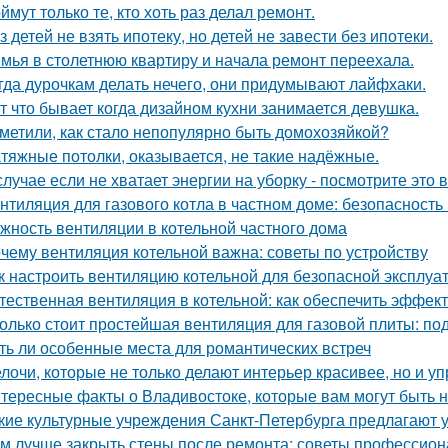
ймут только те, кто хоть раз делал ремонт.
з детей не взять ипотеку, но детей не завести без ипотеки.
мья в столетнюю квартиру и начала ремонт переехала.
гда дурочкам делать нечего, они придумывают лайфхаки.
т что бывает когда дизайном кухни занимается девушка.
метили, как стало непопулярно быть домохозяйкой?
тяжные потолки, оказывается, не такие надёжные.
случае если не хватает энергии на уборку - посмотрите это 
нтиляция для газового котла в частном доме: безопасность
жность вентиляции в котельной частного дома
чему вентиляция котельной важна: советы по устройству
к настроить вентиляцию котельной для безопасной эксплуа
тественная вентиляция в котельной: как обеспечить эффект
олько стоит простейшая вентиляция для газовой плиты: по
ть ли особенные места для романтических встреч
лочи, которые не только делают интерьер красивее, но и у
тересные факты о Владивостоке, которые вам могут быть 
кие культурные учреждения Санкт-Петербурга предлагают 
м лучше закрыть стены после ремонта: советы профессио