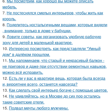
6.
Мы посмотрим, как хорошо вы можете описать
мебель.
7.
Не постеснялся смелых интерьеров, чтобы жить как
король.
8.
Поделитесь ностальгичными вещами, которые видели
, внимание, только в доме у бабушки.
9.
Ловите советы, как организовать удобную рабочую
зону для детей в маленькой квартире.
10.
Интересно посмотреть, как представляли "Умный
дом" в далёком прошлом.
11.
Мы напоминаем, что старый и некрасивый балкон -
не приговор и даже при отсутствии ремонтных навыков,
можно всё исправить.
12.
Есть ли у вас в квартире вещь, которая была всегда
и, вероятнее всего, останется навсегда?
13.
Как сделать свой интерьер богаче с помощью цветов.
14.
Не удивляйтесь, но в Москве до сих пор остались
такие советские отели.
15.
Подвал мечты любого мужчины.