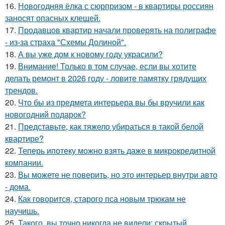
16.
Новогодняя ёлка с сюрпризом - в квартиры россиян
заносят опасных клещей.
17.
Продавцов квартир начали проверять на полиграфе
- из-за страха "Схемы Долиной".
18.
А вы уже дом к новому году украсили?
19.
Внимание! Только в том случае, если вы хотите
делать ремонт в 2026 году - ловите памятку грядущих
трендов.
20.
Что бы из предмета интерьера вы бы вручили как
новогодний подарок?
21.
Представьте, как тяжело убираться в такой белой
квартире?
22.
Теперь ипотеку можно взять даже в микрокредитной
компании.
23.
Вы можете не поверить, но это интерьер внутри авто
- дома.
24.
Как говорится, старого пса новым трюкам не
научишь.
25.
Такого, вы точно никогда не видели: скрытый