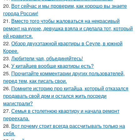
20.
Вот сейчас и мы проверим, как хорошо вы знаете
города России!
21.
Вместо того чтобы жаловаться на некрасивый
ремонт на кухне, девушка взяла и сделала тот, который
ей нравится.
22.
Обзор двухэтажной квартиры в Сеуле, в южной
Корее.
23.
Любители чая, объединяйтесь!
24.
У китайцев вообще квартиры есть?
25.
Прочитайте комментарии других пользователей,
перед тем, как писать свои.
26.
Помните историю про китайца, который отказался
продавать свой дом и остался жить посреди
магистрали?
27.
Семья в столетнюю квартиру и начала ремонт
переехала.
28.
Вот почему стоит всегда рассчитывать только на
себя.