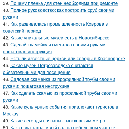
39.
Почему пленка для стен необходима при ремонте
40.
Полное руководство: как построить сруб своими
руками
41.
Как развивалась промышленность Коврова в
советский период
42.
Какие уникальные музеи есть в Новосибирске
43.
Сделай скамейку из металла своими руками:
пошаговая инструкция
44.
Есть ли известные церкви или соборы в Красноярске
45.
Какие музеи Петрозаводска считаются
обязательными для посещения
46.
Садовая скамейка из профильной трубы своими
руками: пошаговая инструкция
47.
Как сделать скамью из профильной трубы своими
руками
48.
Какие культурные события привлекают туристов в
Москву
49.
Какие легенды связаны с московским метро
50.
Как создать красивый сад на небольшом участке: