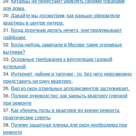
29.
Китайцы не перестают удивлять своими товарами
для дома.
30.
Давайте мы посмотрим, как раньше оформляли
квартиры в центре питера.
31.
Когда дурочкам делать нечего, они придумывают
лайфхаки.
32.
Когда-нибудь замечали в Москве такие огромные
вытяжки?
33.
Основные требования к вентиляции газовой
котельной
34.
Интернет, чайник и тапочки - то, без чего невозможно
представить ни одну квартиру.
35.
Вид из окон отдельных аплодисментов заслуживает.
36.
Полное руководство: как закрыть квартиру пленкой
при ремонте
37.
Как уберечь полы в квартире во время ремонта:
практические советы
38.
Почему защитная пленка для окон необходима при
ремонте