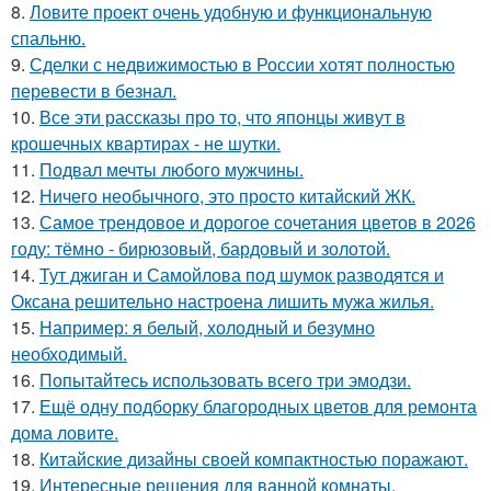
8.
Ловите проект очень удобную и функциональную
спальню.
9.
Сделки с недвижимостью в России хотят полностью
перевести в безнал.
10.
Все эти рассказы про то, что японцы живут в
крошечных квартирах - не шутки.
11.
Подвал мечты любого мужчины.
12.
Ничего необычного, это просто китайский ЖК.
13.
Самое трендовое и дорогое сочетания цветов в 2026
году: тёмно - бирюзовый, бардовый и золотой.
14.
Тут джиган и Самойлова под шумок разводятся и
Оксана решительно настроена лишить мужа жилья.
15.
Например: я белый, холодный и безумно
необходимый.
16.
Попытайтесь использовать всего три эмодзи.
17.
Ещё одну подборку благородных цветов для ремонта
дома ловите.
18.
Китайские дизайны своей компактностью поражают.
19.
Интересные решения для ванной комнаты.