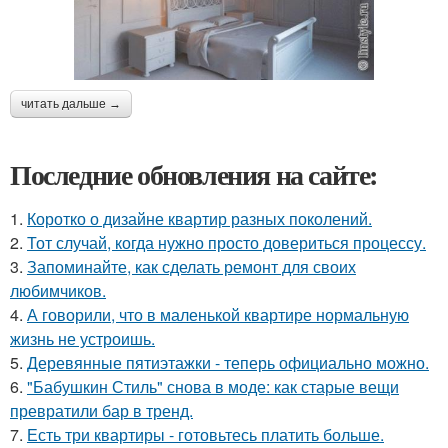
читать дальше →
Последние обновления на сайте:
1.
Коротко о дизайне квартир разных поколений.
2.
Тот случай, когда нужно просто довериться процессу.
3.
Запоминайте, как сделать ремонт для своих
любимчиков.
4.
А говорили, что в маленькой квартире нормальную
жизнь не устроишь.
5.
Деревянные пятиэтажки - теперь официально можно.
6.
"Бабушкин Стиль" снова в моде: как старые вещи
превратили бар в тренд.
7.
Есть три квартиры - готовьтесь платить больше.