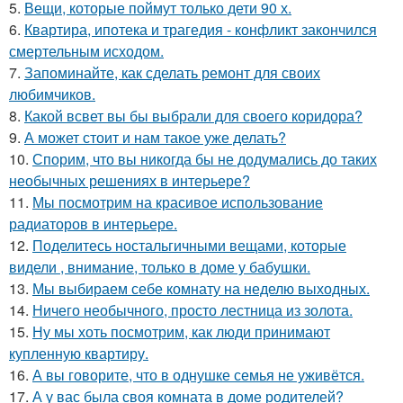
5.
Вещи, которые поймут только дети 90 х.
6.
Квартира, ипотека и трагедия - конфликт закончился
смертельным исходом.
7.
Запоминайте, как сделать ремонт для своих
любимчиков.
8.
Какой всвет вы бы выбрали для своего коридора?
9.
А может стоит и нам такое уже делать?
10.
Спорим, что вы никогда бы не додумались до таких
необычных решениях в интерьере?
11.
Мы посмотрим на красивое использование
радиаторов в интерьере.
12.
Поделитесь ностальгичными вещами, которые
видели , внимание, только в доме у бабушки.
13.
Мы выбираем себе комнату на неделю выходных.
14.
Ничего необычного, просто лестница из золота.
15.
Ну мы хоть посмотрим, как люди принимают
купленную квартиру.
16.
А вы говорите, что в однушке семья не уживётся.
17.
А у вас была своя комната в доме родителей?