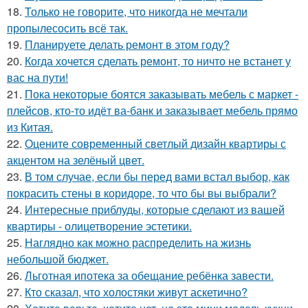
18.
Только не говорите, что никогда не мечтали
пропылесосить всё так.
19.
Планируете делать ремонт в этом году?
20.
Когда хочется сделать ремонт, то ничто не встанет у
вас на пути!
21.
Пока некоторые боятся заказывать мебель с маркет -
плейсов, кто-то идёт ва-банк и заказывает мебель прямо
из Китая.
22.
Оцените современный светлый дизайн квартиры с
акцентом на зелёный цвет.
23.
В том случае, если бы перед вами встал выбор, как
покрасить стены в коридоре, то что бы вы выбрали?
24.
Интересные приблуды, которые сделают из вашей
квартиры - олицетворение эстетики.
25.
Наглядно как можно распределить на жизнь
небольшой бюджет.
26.
Льготная ипотека за обещание ребёнка завести.
27.
Кто сказал, что холостяки живут аскетично?