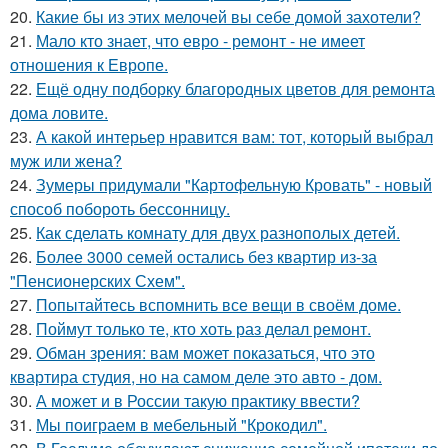
20.
Какие бы из этих мелочей вы себе домой захотели?
21.
Мало кто знает, что евро - ремонт - не имеет
отношения к Европе.
22.
Ещё одну подборку благородных цветов для ремонта
дома ловите.
23.
А какой интерьер нравится вам: тот, который выбрал
муж или жена?
24.
Зумеры придумали "Картофельную Кровать" - новый
способ побороть бессонницу.
25.
Как сделать комнату для двух разнополых детей.
26.
Более 3000 семей остались без квартир из-за
"Пенсионерских Схем".
27.
Попытайтесь вспомнить все вещи в своём доме.
28.
Поймут только те, кто хоть раз делал ремонт.
29.
Обман зрения: вам может показаться, что это
квартира студия, но на самом деле это авто - дом.
30.
А может и в России такую практику ввести?
31.
Мы поиграем в мебельный "Крокодил".