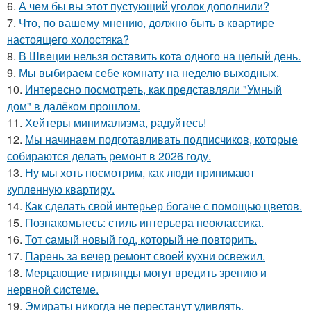
6.
А чем бы вы этот пустующий уголок дополнили?
7.
Что, по вашему мнению, должно быть в квартире
настоящего холостяка?
8.
В Швеции нельзя оставить кота одного на целый день.
9.
Мы выбираем себе комнату на неделю выходных.
10.
Интересно посмотреть, как представляли "Умный
дом" в далёком прошлом.
11.
Хейтеры минимализма, радуйтесь!
12.
Мы начинаем подготавливать подписчиков, которые
собираются делать ремонт в 2026 году.
13.
Ну мы хоть посмотрим, как люди принимают
купленную квартиру.
14.
Как сделать свой интерьер богаче с помощью цветов.
15.
Познакомьтесь: стиль интерьера неоклассика.
16.
Тот самый новый год, который не повторить.
17.
Парень за вечер ремонт своей кухни освежил.
18.
Мерцающие гирлянды могут вредить зрению и
нервной системе.
19.
Эмираты никогда не перестанут удивлять.