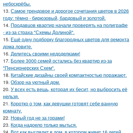
небоскрёбы.
13.
Самое трендовое и дорогое сочетания цветов в 2026
году: тёмно - бирюзовый, бардовый и золотой.
14.
Продавцов квартир начали проверять на полиграфе
- из-за страха "Схемы Долиной".
15.
Ещё одну подборку благородных цветов для ремонта
дома ловите.
16.
Делитесь своими недоделками!
17.
Более 3000 семей остались без квартир из-за
"Пенсионерских Схем".
18.
Китайские дизайны своей компактностью поражают.
19.
Обзор на уютный дом.
20.
У всех есть вещь, которая их бесит, но выбросить её
нельзя.
21.
Коротко о том, как девушки готовят себе ванную
комнату.
22.
Новый год не за горами!
23.
Когда надоело только мыться.
24.
Вот как выглядит в дом, в котором живет 16 детей.