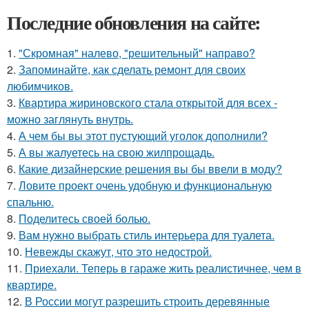
Последние обновления на сайте:
1.
"Скромная" налево, "решительный" направо?
2.
Запоминайте, как сделать ремонт для своих
любимчиков.
3.
Квартира жириновского стала открытой для всех -
можно заглянуть внутрь.
4.
А чем бы вы этот пустующий уголок дополнили?
5.
А вы жалуетесь на свою жилпрощадь.
6.
Какие дизайнерские решения вы бы ввели в моду?
7.
Ловите проект очень удобную и функциональную
спальню.
8.
Поделитесь своей болью.
9.
Вам нужно выбрать стиль интерьера для туалета.
10.
Невежды скажут, что это недострой.
11.
Приехали. Теперь в гараже жить реалистичнее, чем в
квартире.
12.
В России могут разрешить строить деревянные