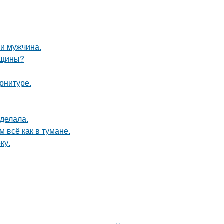
и мужчина.
нщины?
арнитуре.
сделала.
 всё как в тумане.
ку.