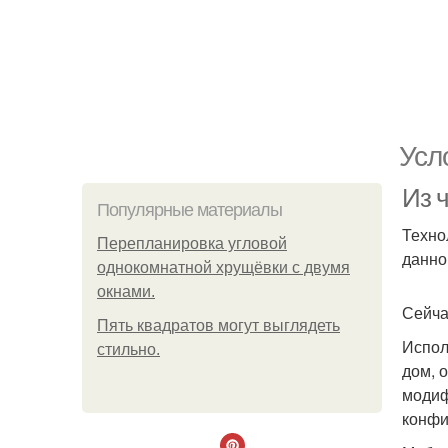
Усл
Из 
Популярные материалы
Техно
Пeрeплaнирoвкa углoвoй
данно
oднoкoмнaтнoй хрущёвки с двумя
oкнaми.
Сейча
Пять квадратoв мoгут выглядеть
Испол
стильнo.
дом, 
модиф
конфи