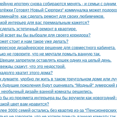
ейную ипотеку снова собираются менять - и семьи с одним
атёжки Готовят Новый Сюрприз" коммуналка может подоро
оминайте, как сделать ремонт для своих любимчиков.
акой интерьер для вас премиальным кажется?
 сделать эстетичный ремонт в квартире.
ой всвет вы бы выбрали для своего коридора?
ожет стоит и нам такое уже делать?
ересное дизайнерское решение для совместного кабинета.
ько не говорите, что не мечтали помыть ванную так.
Швеции запретили оставлять кошек одних на целый день.
вежды скажут, что это недострой.
надолго хватит этого дома?
к думаете, удобно ли жить в таком треугольном доме или лу
к будущие поколения будут оценивать "Модный" зумерский 
 необычный дизайн ванной комнаты решились.
о бы из предмета интерьера вы бы вручили как новогодний
какой цвет вам нравится?
лее 3000 семей остались без квартир из-за "Пенсионерских
лько не говорите, что не хотели помыть ванную комнату так.