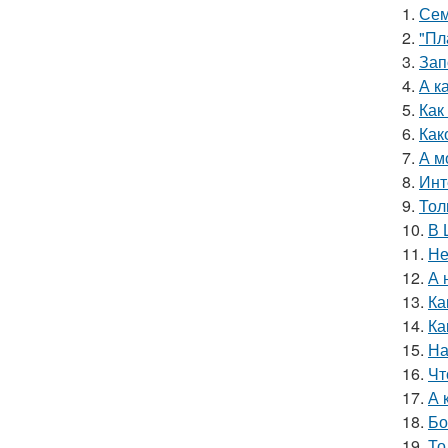
1.
Сем
2.
"Пл
3.
Зап
4.
А к
5.
Как
6.
Как
7.
А м
8.
Инт
9.
Тол
10.
В 
11.
Не
12.
А 
13.
Ка
14.
Ка
15.
На
16.
Чт
17.
А 
18.
Бо
19.
То