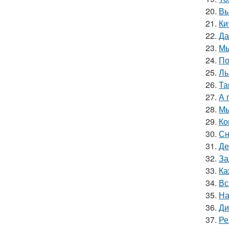
20.
Вы
21.
Ки
22.
Да
23.
Мы
24.
По
25.
Ль
26.
Та
27.
А 
28.
Мы
29.
Ко
30.
Сн
31.
Де
32.
За
33.
Ка
34.
Вс
35.
На
36.
Ди
37.
Ре