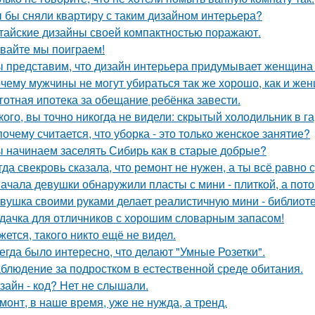
 бы сняли квартиру с таким дизайном интерьера?
тайские дизайны своей компактностью поражают.
вайте мы поиграем!
 представим, что дизайн интерьера придумывает женщина 
чему мужчины не могут убираться так же хорошо, как и же
готная ипотека за обещание ребёнка завести.
кого, вы точно никогда не видели: скрытый холодильник в г
почему считается, что уборка - это только женское занятие?
 начинаем заселять Сибирь как в старые добрые?
гда свекровь сказала, что ремонт не нужен, а ты всё равно 
ачала девушки обнаружили пласты с мини - плиткой, а потом
вушка своими руками делает реалистичную мини - библиоте
дачка для отличников с хорошим словарным запасом!
жется, такого никто ещё не видел.
егда было интересно, что делают "Умные Розетки".
блюдение за подростком в естественной среде обитания.
зайн - код? Нет не слышали.
монт, в наше время, уже не нужда, а тренд.