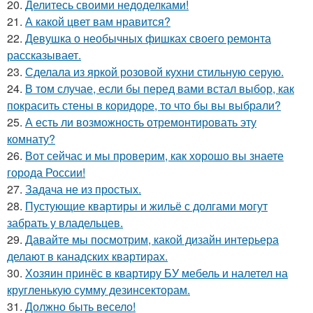
20.
Делитесь своими недоделками!
21.
А какой цвет вам нравится?
22.
Девушка о необычных фишках своего ремонта
рассказывает.
23.
Сделала из яркой розовой кухни стильную серую.
24.
В том случае, если бы перед вами встал выбор, как
покрасить стены в коридоре, то что бы вы выбрали?
25.
А есть ли возможность отремонтировать эту
комнату?
26.
Вот сейчас и мы проверим, как хорошо вы знаете
города России!
27.
Задача не из простых.
28.
Пустующие квартиры и жильё с долгами могут
забрать у владельцев.
29.
Давайте мы посмотрим, какой дизайн интерьера
делают в канадских квартирах.
30.
Хозяин принёс в квартиру БУ мебель и налетел на
кругленькую сумму дезинсекторам.
31.
Должно быть весело!