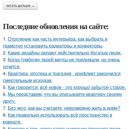
читать дальше →
Последние обновления на сайте:
1.
Отопление как часть интерьера: как выбрать и
грамотно установить радиаторы и конвекторы
2.
Какие дизайны делают действительно богатые люди.
3.
Когда тумбочку твоей мечты не придумали, но очень
хочется.
4.
Квартира, ипотека и трагедия - конфликт закончился
смертельным исходом.
5.
Как говорится, всё новое - это хорошо забытое старое.
6.
Мы представим, что вы описываете квартиру своему
другу.
7.
Без чего, как вы считаете, невозможно жить в доме?
8.
Как правильно использовать всё пространство в
комнате.
9.
Коротко о том, через какое унижение проходят люди,