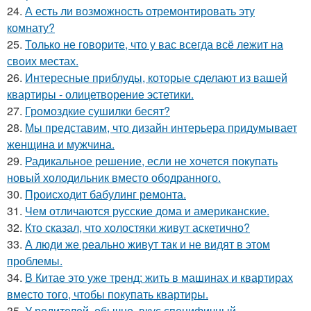
24.
А есть ли возможность отремонтировать эту
комнату?
25.
Только не говорите, что у вас всегда всё лежит на
своих местах.
26.
Интересные приблуды, которые сделают из вашей
квартиры - олицетворение эстетики.
27.
Громоздкие сушилки бесят?
28.
Мы представим, что дизайн интерьера придумывает
женщина и мужчина.
29.
Радикальное решение, если не хочется покупать
новый холодильник вместо ободранного.
30.
Происходит бабулинг ремонта.
31.
Чем отличаются русские дома и американские.
32.
Кто сказал, что холостяки живут аскетично?
33.
А люди же реально живут так и не видят в этом
проблемы.
34.
В Китае это уже тренд: жить в машинах и квартирах
вместо того, чтобы покупать квартиры.
35.
У родителей, обычно, вкус специфичный.