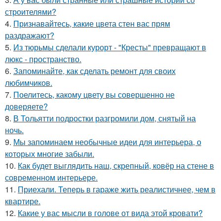
строителями?
4.
Признавайтесь, какие цвета стен вас прям
раздражают?
5.
Из тюрьмы сделали курорт - "Кресты" превращают в
люкс - пространство.
6.
Запоминайте, как сделать ремонт для своих
любимчиков.
7.
Поелитесь, какому цвету вы совершенно не
доверяете?
8.
В Тольятти подростки разгромили дом, снятый на
ночь.
9.
Мы запоминаем необычные идеи для интерьера, о
которых многие забыли.
10.
Как будет выглядить наш, скрепный, ковёр на стене в
современном интерьере.
11.
Приехали. Теперь в гараже жить реалистичнее, чем в
квартире.
12.
Какие у вас мысли в голове от вида этой кровати?