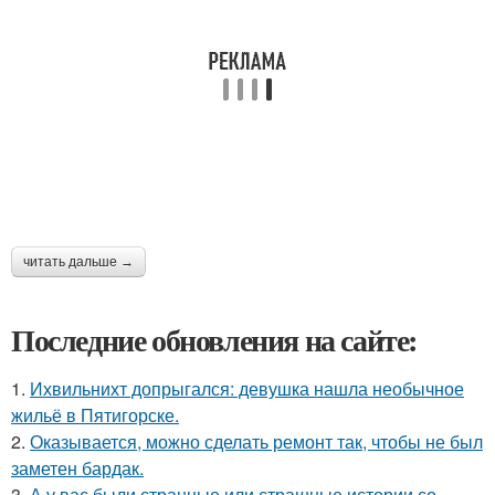
читать дальше →
Последние обновления на сайте:
1.
Ихвильнихт допрыгался: девушка нашла необычное
жильё в Пятигорске.
2.
Оказывается, можно сделать ремонт так, чтобы не был
заметен бардак.
3.
А у вас были странные или страшные истории со