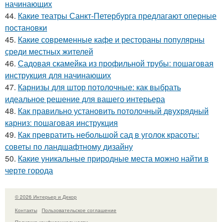
начинающих
44.
Какие театры Санкт-Петербурга предлагают оперные
постановки
45.
Какие современные кафе и рестораны популярны
среди местных жителей
46.
Садовая скамейка из профильной трубы: пошаговая
инструкция для начинающих
47.
Карнизы для штор потолочные: как выбрать
идеальное решение для вашего интерьера
48.
Как правильно установить потолочный двухрядный
карниз: пошаговая инструкция
49.
Как превратить небольшой сад в уголок красоты:
советы по ландшафтному дизайну
50.
Какие уникальные природные места можно найти в
черте города
© 2026 Интерьер и Декор
Контакты
Пользовательское соглашение
Политика конфидециальности