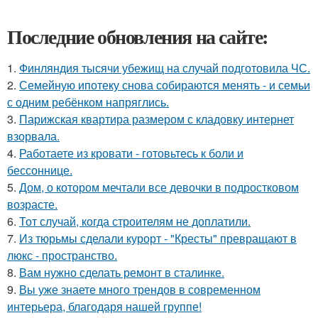
Последние обновления на сайте:
1.
Финляндия тысячи убежищ на случай подготовила ЧС.
2.
Семейную ипотеку снова собираются менять - и семьи
с одним ребёнком напряглись.
3.
Парижская квартира размером с кладовку интернет
взорвала.
4.
Работаете из кровати - готовьтесь к боли и
бессоннице.
5.
Дом, о котором мечтали все девочки в подростковом
возрасте.
6.
Тот случай, когда строителям не доплатили.
7.
Из тюрьмы сделали курорт - "Кресты" превращают в
люкс - пространство.
8.
Вам нужно сделать ремонт в сталинке.
9.
Вы уже знаете много трендов в современном
интерьера, благодаря нашей группе!