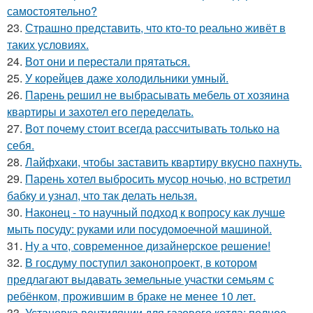
самостоятельно?
23.
Страшно представить, что кто-то реально живёт в
таких условиях.
24.
Вот они и перестали прятаться.
25.
У корейцев даже холодильники умный.
26.
Парень решил не выбрасывать мебель от хозяина
квартиры и захотел его переделать.
27.
Вот почему стоит всегда рассчитывать только на
себя.
28.
Лайфхаки, чтобы заставить квартиру вкусно пахнуть.
29.
Парень хотел выбросить мусор ночью, но встретил
бабку и узнал, что так делать нельзя.
30.
Наконец - то научный подход к вопросу как лучше
мыть посуду: руками или посудомоечной машиной.
31.
Ну а что, современное дизайнерское решение!
32.
В госдуму поступил законопроект, в котором
предлагают выдавать земельные участки семьям с
ребёнком, прожившим в браке не менее 10 лет.
33.
Установка вентиляции для газового котла: полное