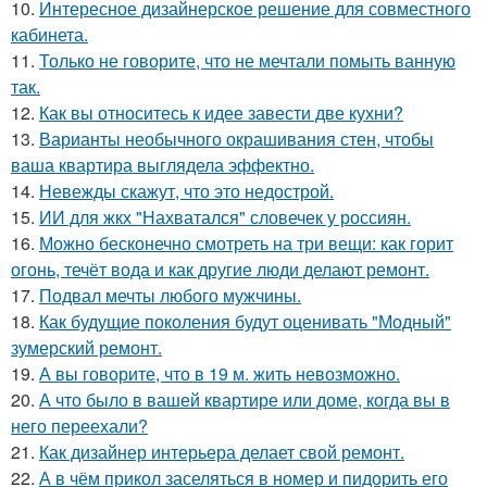
10.
Интересное дизайнерское решение для совместного
кабинета.
11.
Только не говорите, что не мечтали помыть ванную
так.
12.
Как вы относитесь к идее завести две кухни?
13.
Варианты необычного окрашивания стен, чтобы
ваша квартира выглядела эффектно.
14.
Невежды скажут, что это недострой.
15.
ИИ для жкх "Нахватался" словечек у россиян.
16.
Можно бесконечно смотреть на три вещи: как горит
огонь, течёт вода и как другие люди делают ремонт.
17.
Подвал мечты любого мужчины.
18.
Как будущие поколения будут оценивать "Модный"
зумерский ремонт.
19.
А вы говорите, что в 19 м. жить невозможно.
20.
А что было в вашей квартире или доме, когда вы в
него переехали?
21.
Как дизайнер интерьера делает свой ремонт.
22.
А в чём прикол заселяться в номер и пидорить его