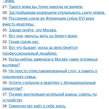
- дома.
27.
Такого дома вы точно никогда не видели.
28.
Застройщикам разрешили откладывать сдачу домов.
29.
Россиянки сняли во Флоренции собор XVI века
вместо квартиры.
30.
Здравствуйте, это Москва.
31.
Вот они, минусы жить на берегу моря.
32.
Гении среди нас.
33.
Вот что бывает, когда за дело берётся
профессиональный дизайнер.
34.
Когда-нибудь замечали в Москве такие огромные
вытяжки?
35.
Не просто отреставрированный стол, а память о
поколениях семьи.
36.
Хотите стильную и квартиру с функциональным
ремонтом?
37.
Почему вентиляция котельной важна: советы по
устройству
38.
Одиночество даёт о себе знать.