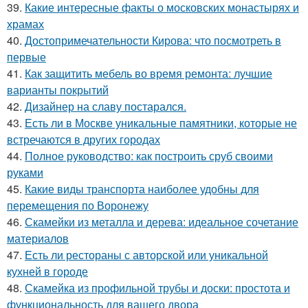
39.
Какие интересные факты о московских монастырях и
храмах
40.
Достопримечательности Кирова: что посмотреть в
первые
41.
Как защитить мебель во время ремонта: лучшие
варианты покрытий
42.
Дизайнер на славу постарался.
43.
Есть ли в Москве уникальные памятники, которые не
встречаются в других городах
44.
Полное руководство: как построить сруб своими
руками
45.
Какие виды транспорта наиболее удобны для
перемещения по Воронежу
46.
Скамейки из металла и дерева: идеальное сочетание
материалов
47.
Есть ли рестораны с авторской или уникальной
кухней в городе
48.
Скамейка из профильной трубы и доски: простота и
функциональность для вашего двора