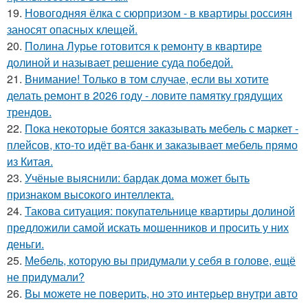
19.
Новогодняя ёлка с сюрпризом - в квартиры россиян
заносят опасных клещей.
20.
Полина Лурье готовится к ремонту в квартире
долиной и называет решение суда победой.
21.
Внимание! Только в том случае, если вы хотите
делать ремонт в 2026 году - ловите памятку грядущих
трендов.
22.
Пока некоторые боятся заказывать мебель с маркет -
плейсов, кто-то идёт ва-банк и заказывает мебель прямо
из Китая.
23.
Учёные выяснили: бардак дома может быть
признаком высокого интеллекта.
24.
Такова ситуация: покупательнице квартиры долиной
предложили самой искать мошенников и просить у них
деньги.
25.
Мебель, которую вы придумали у себя в голове, ещё
не придумали?
26.
Вы можете не поверить, но это интерьер внутри авто