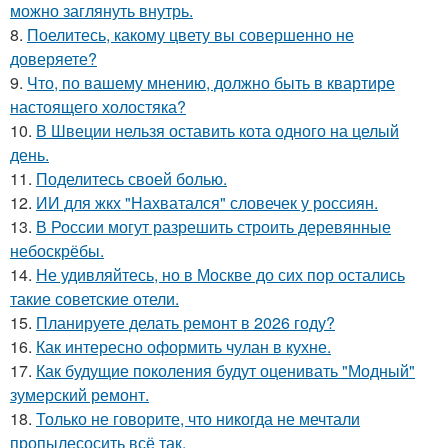
можно заглянуть внутрь.
8.
Поелитесь, какому цвету вы совершенно не
доверяете?
9.
Что, по вашему мнению, должно быть в квартире
настоящего холостяка?
10.
В Швеции нельзя оставить кота одного на целый
день.
11.
Поделитесь своей болью.
12.
ИИ для жкх "Нахватался" словечек у россиян.
13.
В России могут разрешить строить деревянные
небоскрёбы.
14.
Не удивляйтесь, но в Москве до сих пор остались
такие советские отели.
15.
Планируете делать ремонт в 2026 году?
16.
Как интересно оформить чулан в кухне.
17.
Как будущие поколения будут оценивать "Модный"
зумерский ремонт.
18.
Только не говорите, что никогда не мечтали
пропылесосить всё так.