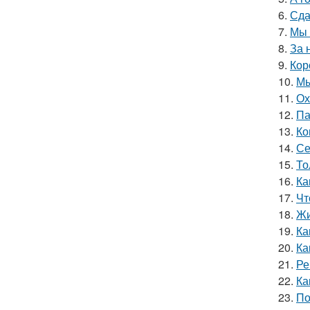
6.
Сда
7.
Мы 
8.
За 
9.
Кор
10.
Мы
11.
Ох
12.
Па
13.
Ко
14.
Се
15.
То
16.
Ка
17.
Чт
18.
Жи
19.
Ка
20.
Ка
21.
Ре
22.
Ка
23.
По