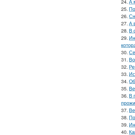
24.
А 
25.
По
26.
Сн
27.
А 
28.
В 
29.
Ин
котор
30.
Се
31.
Во
32.
Ре
33.
Ис
34.
Об
35.
Ве
36.
В 
прожи
37.
Ве
38.
По
39.
Ин
40.
Ка