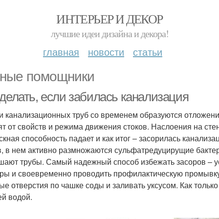
ИНТЕРЬЕР И ДЕКОР
лучшие идеи дизайна и декора!
главная
новости
статьи
ные помощники
 делать, если забилась канализация
и канализационных труб со временем образуются отложения
ят от свойств и режима движения стоков. Наслоения на ст
скная способность падает и как итог – засорилась канализа
в, в нем активно размножаются сульфатредуцирущие бактер
шают трубы. Самый надежный способ избежать засоров – у
ры и своевременно проводить профилактическую промывку. 
ые отверстия по чашке соды и заливать уксусом. Как только
ей водой.