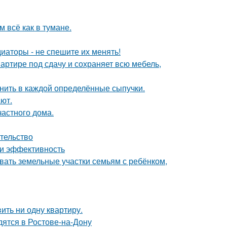
 всё как в тумане.
диаторы - не спешите их менять!
артире под сдачу и сохраняет всю мебель,
анить в каждой определённые сыпучки.
ют.
частного дома.
ательство
 и эффективность
вать земельные участки семьям с ребёнком,
вить ни одну квартиру.
дятся в Ростове-на-Дону