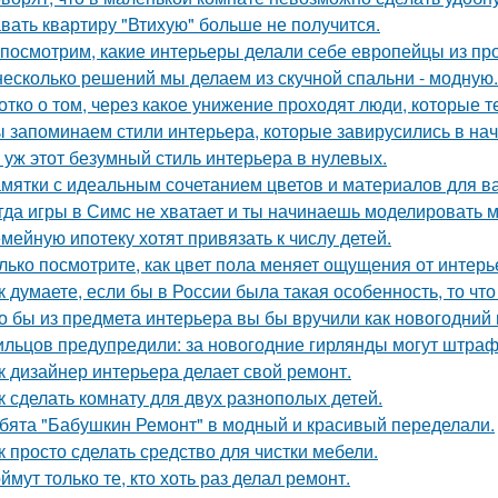
вать квартиру "Втихую" больше не получится.
посмотрим, какие интерьеры делали себе европейцы из пр
несколько решений мы делаем из скучной спальни - модную.
отко о том, через какое унижение проходят люди, которые т
 запоминаем стили интерьера, которые завирусились в нач
 уж этот безумный стиль интерьера в нулевых.
мятки с идеальным сочетанием цветов и материалов для в
гда игры в Симс не хватает и ты начинаешь моделировать 
мейную ипотеку хотят привязать к числу детей.
лько посмотрите, как цвет пола меняет ощущения от интерь
к думаете, если бы в России была такая особенность, то чт
о бы из предмета интерьера вы бы вручили как новогодний
льцов предупредили: за новогодние гирлянды могут штраф
к дизайнер интерьера делает свой ремонт.
к сделать комнату для двух разнополых детей.
бята "Бабушкин Ремонт" в модный и красивый переделали.
к просто сделать средство для чистки мебели.
ймут только те, кто хоть раз делал ремонт.