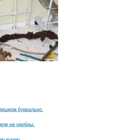
слишком буквально.
еле не удобны.
ую кухню.