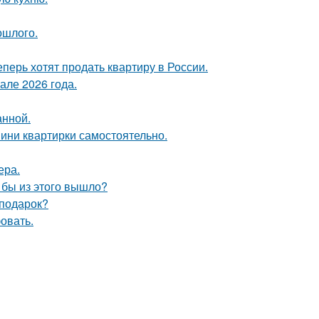
ошлого.
еперь хотят продать квартиру в России.
але 2026 года.
анной.
мини квартирки самостоятельно.
ера.
о бы из этого вышло?
 подарок?
овать.