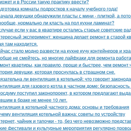
может и в России такую практику ввести?
дготовка комнаты подростков к началу учебного года!
ачала девушки обнаружили пласты с мини - плиткой, а потом
вообще, нормально ли класть на пол кухни ламинат?
случае если у вас в квартире остались старые советские ра
тересный эксперимент: женщина делает ремонт в старой кв
ая там находится.
йчас стало модно развести на кухне кучу контейнеров и хр
обще не смейтесь, но многие лайфхаки для ремонта работа
монт квартиры, как правило, проще и быстрее, чем ремонт 
тория девушки, которая проснулась в страшном сне.
язательна ли вентиляция в котельной: что говорит законод
нтиляция для газового котла в частном доме: безопасность
госдуму поступил законопроект, в котором предлагают выда
вшим в браке не менее 10 лет.
нтиляция в котельной частного дома: основы и требования
чему вентиляция котельной важна: советы по устройству
тернет, чайник и тапочки - то, без чего невозможно предста
кие фестивали и культурные мероприятия регулярно прово