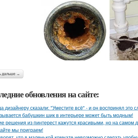
ь дальше →
ледние обновления на сайте:
да дизайнеру сказали: "Уместите всё" - и он воспринял это 
зывается бабушкин шик в интерьере может быть модным!
ие решения из пинтерест кажутся красивыми, но на самом д
айте мы поиграем!
оворят, что в маленькой комнате невозможно сделать удобн