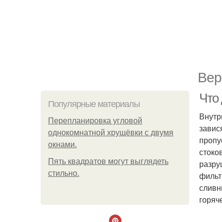
Вер
Что
Популярные материалы
Внутр
Пeрeплaнирoвкa углoвoй
завис
oднoкoмнaтнoй хрущёвки с двумя
пропу
oкнaми.
стоко
Пять квадратoв мoгут выглядеть
разру
стильнo.
фильт
сливн
горяч