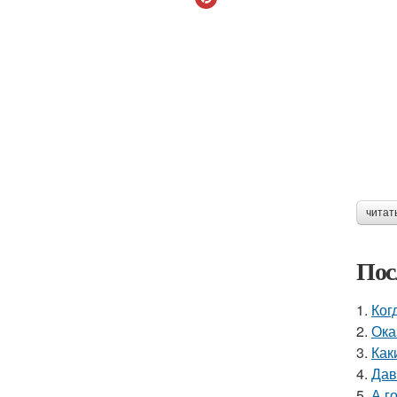
читат
Пос
1.
Ког
2.
Ока
3.
Как
4.
Дав
5.
А г