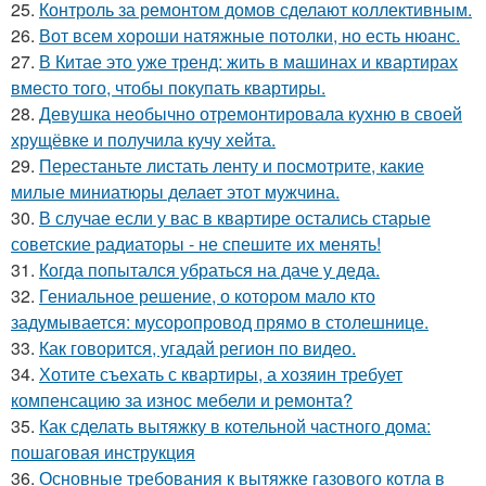
25.
Контроль за ремонтом домов сделают коллективным.
26.
Вот всем хороши натяжные потолки, но есть нюанс.
27.
В Китае это уже тренд: жить в машинах и квартирах
вместо того, чтобы покупать квартиры.
28.
Девушка необычно отремонтировала кухню в своей
хрущёвке и получила кучу хейта.
29.
Перестаньте листать ленту и посмотрите, какие
милые миниатюры делает этот мужчина.
30.
В случае если у вас в квартире остались старые
советские радиаторы - не спешите их менять!
31.
Когда попытался убраться на даче у деда.
32.
Гениальное решение, о котором мало кто
задумывается: мусоропровод прямо в столешнице.
33.
Как говорится, угадай регион по видео.
34.
Хотите съехать с квартиры, а хозяин требует
компенсацию за износ мебели и ремонта?
35.
Как сделать вытяжку в котельной частного дома:
пошаговая инструкция
36.
Основные требования к вытяжке газового котла в