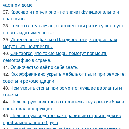
частном доме
37.
Красиво и популярно - не значит функционально и
практично.
38.
Только в том случае, если женский рай и существует,
он выглядит именно так.
39.
Интересные факты о Владивостоке, которые вам
могут быть неизвестны
40.
Считается, что такие меры помогут повысить
демографию в стране.
41.
Одиночество даёт о себе знать.
42.
Как эффективно укрыть мебель от пыли при ремонте:
советы и рекомендации
43.
Чем укрыть стены при ремонте: лучшие варианты и
советы
44.
Полное руководство по строительству дома из бруса:
пошаговая инструкция
45.
Полное руководство: как правильно строить дом из
профилированного бруса