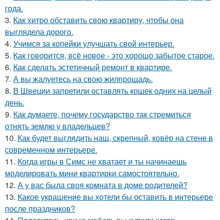
года.
3.
Как хитро обставить свою квартиру, чтобы она
выглядела дорого.
4.
Учимся за копейки улучшать свой интерьер.
5.
Как говорится, всё новое - это хорошо забытое старое.
6.
Как сделать эстетичный ремонт в квартире.
7.
А вы жалуетесь на свою жилпрощадь.
8.
В Швеции запретили оставлять кошек одних на целый
день.
9.
Как думаете, почему государство так стремиться
отнять землю у владельцев?
10.
Как будет выглядить наш, скрепный, ковёр на стене в
современном интерьере.
11.
Когда игры в Симс не хватает и ты начинаешь
моделировать мини квартирки самостоятельно.
12.
А у вас была своя комната в доме родителей?
13.
Какое украшение вы хотели бы оставить в интерьере
после праздников?