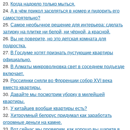
23.
Когда надоело только мыться.
24.
А в чём прикол заселяться в номер и пидорить его
самостоятельно?
25.
Самое необычное решение для интерьера: сделать
затирку на плитке ни белой, ни чёрной, а красной.
26.
Вы не поверите, но это детская комната для
подростка.
27.
В Госдуме хотят признать пустующие квартиры
официально.
28.
В Алматы микроволновка свет в соседнем подъезде
включает.
29.
Россиянки сняли во Флоренции собор XVI века
вместо квартиры.
30.
Давайте мы посмотрим уборку в милейшей
квартиры.
31.
У китайцев вообще квартиры есть?
32.
Хитроумный белорус придумал как заработать
огромные деньги на камне.
33.
Вот сейчас мы проверим, как хорошо вы шарите в