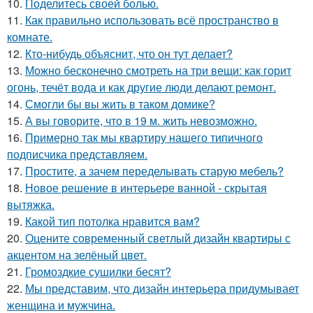
10.
Поделитесь своей болью.
11.
Как правильно использовать всё пространство в
комнате.
12.
Кто-нибудь объяснит, что он тут делает?
13.
Можно бесконечно смотреть на три вещи: как горит
огонь, течёт вода и как другие люди делают ремонт.
14.
Смогли бы вы жить в таком домике?
15.
А вы говорите, что в 19 м. жить невозможно.
16.
Примерно так мы квартиру нашего типичного
подписчика представляем.
17.
Простите, а зачем переделывать старую мебель?
18.
Новое решение в интерьере ванной - скрытая
вытяжка.
19.
Какой тип потолка нравится вам?
20.
Оцените современный светлый дизайн квартиры с
акцентом на зелёный цвет.
21.
Громоздкие сушилки бесят?
22.
Мы представим, что дизайн интерьера придумывает
женщина и мужчина.