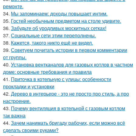
ремонте.
34.
Мы запоминаем: доходы повышает интим.
35.
Гостей необычным предметом на столе удивите.
36.
Забудьте об уродливых москитных сетках!
37.
Социальные сети этим переполнены.
38.
Кажется, такого никто ещё не видел.
39.
Советуем почитать истории в первом комментарии
от группы.
40.
Установка вентканалов для газовых котлов в частном
доме: основные требования и правила
41.
Приточка в котельную с улицы: особенности
прокладки и установки
42.
Дерево в интерьере - это не просто про стиль, а про
настроение.
43.
Почему вентиляция в котельной с газовым котлом
так важна
44.
Зачем нанимать бригаду рабочих, если можно всё
сделать своими руками?