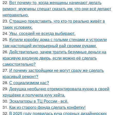
22.
Вот почему-то, когда женщины начинают делать
ремонт, мужчины спешат сказать им, что они всё делают
неправильно.
23.
Страшно представить, что кто-то реально живёт в
таких условиях.
24.
Увы, соседей не всегда выбирают.
25.
Купили коробку дома с голыми стенами и устроили
там настоящий интерьерный рай своими руками.
26.
Действительно, зачем тратить безумные деньги на
красивую входную дверь, если можно её сделать
самостоятельно?
27.
И почему застройщики не могут сразу же сделать
красивый ремонт?
28.
С социализмом нас?
29.
Девушка необычно отремонтировала кухню в своей
хрущёвке и получила кучу хейта.
30.
Эскалаторы в ТЦ России - всё.
31.
Как из старого фонда сделать конфетку!
32.
В 2025 году появилась куча спорных дизайнерских