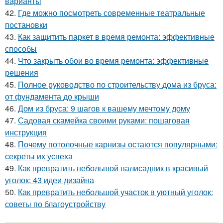
варианты
42.
Где можно посмотреть современные театральные
постановки
43.
Как защитить паркет в время ремонта: эффективные
способы
44.
Что закрыть обои во время ремонта: эффективные
решения
45.
Полное руководство по строительству дома из бруса:
от фундамента до крыши
46.
Дом из бруса: 9 шагов к вашему мечтому дому
47.
Садовая скамейка своими руками: пошаговая
инструкция
48.
Почему потолочные карнизы остаются популярными:
секреты их успеха
49.
Как превратить небольшой палисадник в красивый
уголок: 43 идеи дизайна
50.
Как превратить небольшой участок в уютный уголок:
советы по благоустройству