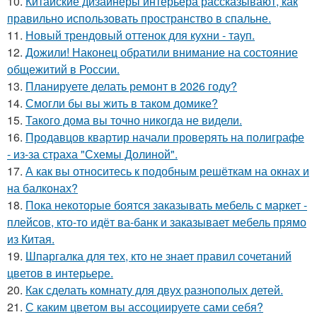
10.
Китайские дизайнеры интерьера рассказывают, как
правильно использовать пространство в спальне.
11.
Новый трендовый оттенок для кухни - тауп.
12.
Дожили! Наконец обратили внимание на состояние
общежитий в России.
13.
Планируете делать ремонт в 2026 году?
14.
Смогли бы вы жить в таком домике?
15.
Такого дома вы точно никогда не видели.
16.
Продавцов квартир начали проверять на полиграфе
- из-за страха "Схемы Долиной".
17.
А как вы относитесь к подобным решёткам на окнах и
на балконах?
18.
Пока некоторые боятся заказывать мебель с маркет -
плейсов, кто-то идёт ва-банк и заказывает мебель прямо
из Китая.
19.
Шпаргалка для тех, кто не знает правил сочетаний
цветов в интерьере.
20.
Как сделать комнату для двух разнополых детей.
21.
С каким цветом вы ассоциируете сами себя?