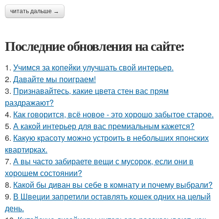
читать дальше →
Последние обновления на сайте:
1.
Учимся за копейки улучшать свой интерьер.
2.
Давайте мы поиграем!
3.
Признавайтесь, какие цвета стен вас прям
раздражают?
4.
Как говорится, всё новое - это хорошо забытое старое.
5.
А какой интерьер для вас премиальным кажется?
6.
Какую красоту можно устроить в небольших японских
квартирках.
7.
А вы часто забираете вещи с мусорок, если они в
хорошем состоянии?
8.
Какой бы диван вы себе в комнату и почему выбрали?
9.
В Швеции запретили оставлять кошек одних на целый
день.