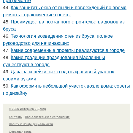
при ремонте
44.
Как защитить окна от пыли и повреждений во время
ремонта: практические советы
45.
Преимущества поэтапного строительства домов из
бруса
46.
Технология возведения стен из бруса: полное
руководство для начинающих
47.
Какие современные проекты реализуются в городе
48.
Какие традиции празднования Масленицы
существуют в городе
49.
Дача за копейки: как создать красивый участок
своими руками
50.
Как оформить небольшой участок возле дома: советы
по дизайну
© 2026 Интерьер и Декор
Контакты
Пользовательское соглашение
Политика конфидециальности
Обратная связь