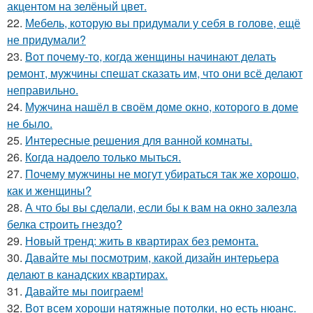
акцентом на зелёный цвет.
22.
Мебель, которую вы придумали у себя в голове, ещё
не придумали?
23.
Вот почему-то, когда женщины начинают делать
ремонт, мужчины спешат сказать им, что они всё делают
неправильно.
24.
Мужчина нашёл в своём доме окно, которого в доме
не было.
25.
Интересные решения для ванной комнаты.
26.
Когда надоело только мыться.
27.
Почему мужчины не могут убираться так же хорошо,
как и женщины?
28.
А что бы вы сделали, если бы к вам на окно залезла
белка строить гнездо?
29.
Новый тренд: жить в квартирах без ремонта.
30.
Давайте мы посмотрим, какой дизайн интерьера
делают в канадских квартирах.
31.
Давайте мы поиграем!
32.
Вот всем хороши натяжные потолки, но есть нюанс.