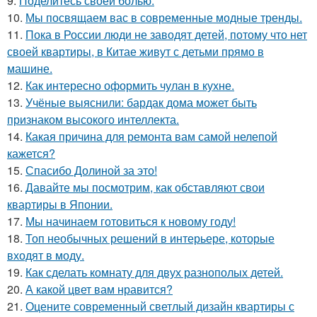
9.
Поделитесь своей болью.
10.
Мы посвящаем вас в современные модные тренды.
11.
Пока в России люди не заводят детей, потому что нет
своей квартиры, в Китае живут с детьми прямо в
машине.
12.
Как интересно оформить чулан в кухне.
13.
Учёные выяснили: бардак дома может быть
признаком высокого интеллекта.
14.
Какая причина для ремонта вам самой нелепой
кажется?
15.
Спасибо Долиной за это!
16.
Давайте мы посмотрим, как обставляют свои
квартиры в Японии.
17.
Мы начинаем готовиться к новому году!
18.
Топ необычных решений в интерьере, которые
входят в моду.
19.
Как сделать комнату для двух разнополых детей.
20.
А какой цвет вам нравится?
21.
Оцените современный светлый дизайн квартиры с