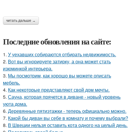
читать дальше →
Последние обновления на сайте:
1.
У уехавших собираются отбирать недвижимость.
2.
Вот вы игнорируете затирку, а она может стать
изюминкой интерьера.
3.
Мы посмотрим, как хорошо вы можете описать
мебель.
4.
Как некоторые представляют свой дом мечты.
5.
Сауна, которая прячется в диване - новый уровень
уюта дома.
6.
Деревянные пятиэтажки - теперь официально можно.
7.
Какой бы диван вы себе в комнату и почему выбрали?
8.
В Швеции нельзя оставить кота одного на целый день.