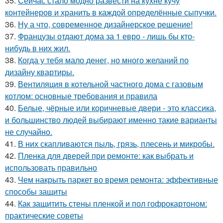
35.
Сейчас стало модно развести на кухне кучу
контейнеров и хранить в каждой определённые сыпучки.
36.
Ну а что, современное дизайнерское решение!
37.
Французы отдают дома за 1 евро - лишь бы кто-
нибудь в них жил.
38.
Когда у тебя мало денег, но много желаний по
дизайну квартиры.
39.
Вентиляция в котельной частного дома с газовым
котлом: основные требования и правила
40.
Белые, чёрные или коричневые двери - это классика,
и большинство людей выбирают именно такие варианты
не случайно.
41.
В них скапливаются пыль, грязь, плесень и микробы.
42.
Пленка для дверей при ремонте: как выбрать и
использовать правильно
43.
Чем накрыть паркет во время ремонта: эффективные
способы защиты
44.
Как защитить стены пленкой и пол гофрокартоном:
практические советы