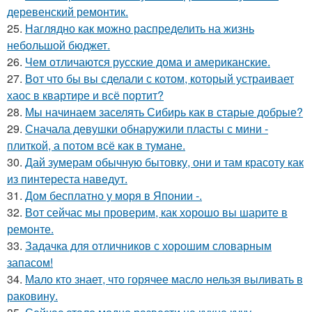
деревенский ремонтик.
25.
Наглядно как можно распределить на жизнь
небольшой бюджет.
26.
Чем отличаются русские дома и американские.
27.
Вот что бы вы сделали с котом, который устраивает
хаос в квартире и всё портит?
28.
Мы начинаем заселять Сибирь как в старые добрые?
29.
Сначала девушки обнаружили пласты с мини -
плиткой, а потом всё как в тумане.
30.
Дай зумерам обычную бытовку, они и там красоту как
из пинтереста наведут.
31.
Дом бесплатно у моря в Японии -.
32.
Вот сейчас мы проверим, как хорошо вы шарите в
ремонте.
33.
Задачка для отличников с хорошим словарным
запасом!
34.
Мало кто знает, что горячее масло нельзя выливать в
раковину.