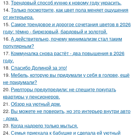
13.
Трендовый способ кухню к новому году украсить.
14.
Только посмотрите, как цвет пола меняет ощущения
от интерьера.
15.
Самое трендовое и дорогое сочетания цветов в 2026
году: тёмно - бирюзовый, бардовый и золотой.
16.
А действительно, почему минимализм стал таким
популярным?
17.
Коммуналка снова растёт - два повышения в 2026
году.
18.
Спасибо Долиной за это!
19.
Мебель, которую вы придумали у себя в голове, ещё
не придумали?
20.
Риелторы предупредили: не спешите покупать
квартиры у пенсионеров.
21.
Обзор на уютный дом.
22.
Вы можете не поверить, но это интерьер внутри авто
- дома.
23.
Когда надоело только мыться.
24.
Семья приехала к бабушке и сделала ей уютный