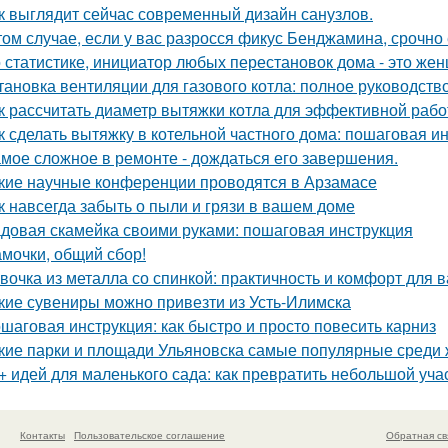
к выглядит сейчас современный дизайн санузлов.
том случае, если у вас разросся фикус Бенджамина, срочно 
 статистике, инициатор любых перестановок дома - это же
тановка вентиляции для газового котла: полное руководств
к рассчитать диаметр вытяжки котла для эффективной раб
к сделать вытяжку в котельной частного дома: пошаговая и
мое сложное в ремонте - дождаться его завершения.
кие научные конференции проводятся в Арзамасе
к навсегда забыть о пыли и грязи в вашем доме
довая скамейка своими руками: пошаговая инструкция
мочки, общий сбор!
вочка из металла со спинкой: практичность и комфорт для 
кие сувениры можно привезти из Усть-Илимска
шаговая инструкция: как быстро и просто повесить карниз
кие парки и площади Ульяновска самые популярные среди 
+ идей для маленького сада: как превратить небольшой учас
Контакты
Пользовательское соглашение
Обратная св