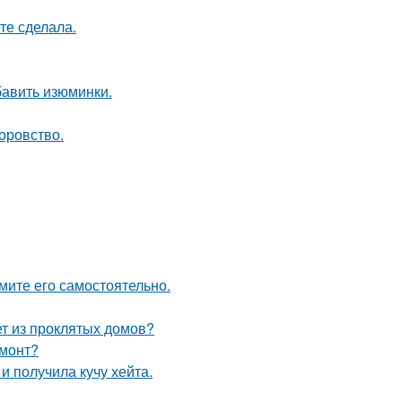
те сделала.
бавить изюминки.
оровство.
мите его самостоятельно.
ет из проклятых домов?
емонт?
 получила кучу хейта.