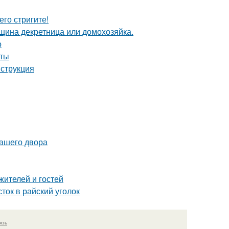
его стригите!
нщина декретница или домохозяйка.
о
оты
нструкция
вашего двора
жителей и гостей
ток в райский уголок
язь