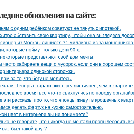
ледние обновления на сайте:
ьям с одним ребёнком советуют не тянуть с ипотекой.
 хитро обставить свою квартиру, чтобы она выглядела дорог
сионер из Москвы лишился 71 миллиона из-за мошенников
и, которые поймут только дети 90 х.
 некоторые представляют свой дом мечты.
ы часто забираете вещи с мусорок, если они в хорошем сос
ор интерьера одинокой сторожки.
 вам за то, что богу не молитесь.
ехали. Теперь в гараже жить реалистичнее, чем в квартире.
последнее время все что-то свихнулись по поводу органайз
е эти рассказы про то, что японцы живут в крошечных кварти
имся делать фартук на кухню самостоятельно.
кой цвет в интерьере вы не понимаете?
лько не говорите, что никогда не мечтали пропылесосить всё
у вас был такой друг?