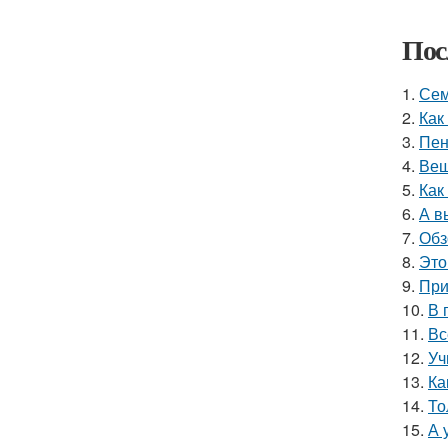
Пос
1.
Сем
2.
Как
3.
Пен
4.
Вещ
5.
Как
6.
А в
7.
Обз
8.
Это
9.
При
10.
В 
11.
Вс
12.
Уч
13.
Ка
14.
То
15.
А 