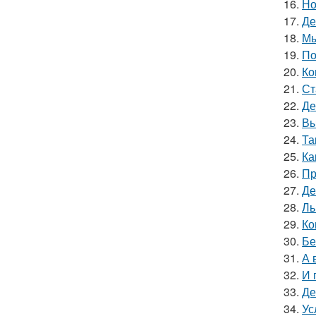
16.
Но
17.
Де
18.
Мы
19.
По
20.
Ко
21.
Ст
22.
Де
23.
Вы
24.
Та
25.
Ка
26.
Пр
27.
Де
28.
Ль
29.
Ко
30.
Бе
31.
А 
32.
И 
33.
Де
34.
Ус