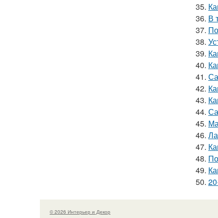
35.
Ка
36.
В 
37.
По
38.
Ус
39.
Ка
40.
Ка
41.
Са
42.
Ка
43.
Ка
44.
Са
45.
Ма
46.
Ла
47.
Ка
48.
По
49.
Ка
50.
20
© 2026 Интерьер и Декор