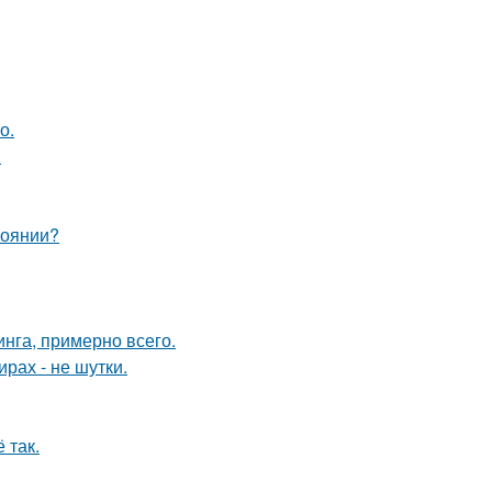
о.
.
тоянии?
инга, примерно всего.
рах - не шутки.
 так.