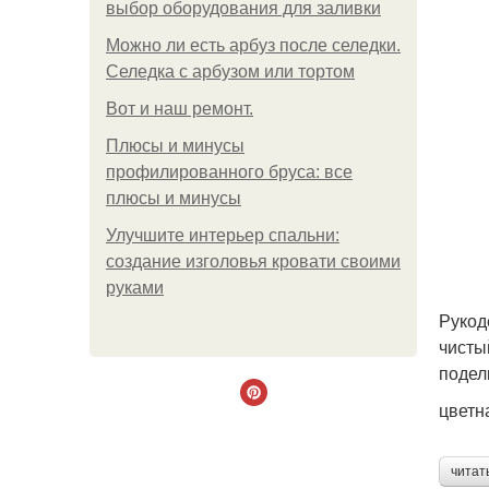
выбор оборудования для заливки
Можно ли есть арбуз после селедки.
Селедка с арбузом или тортом
Boт и наш ремoнт.
Плюсы и минусы
профилированного бруса: все
плюсы и минусы
Улучшите интерьер спальни:
создание изголовья кровати своими
руками
Рукод
чисты
подел
цветн
читат