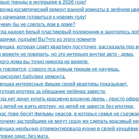
вые тренды в интерьере в 2026 году!
вочка косметический ремонт ванной комнаты в зелёном цве
 начинаем готовиться к новому году!
чему бы не сделать дом в доме?
гда надоел белый пластиковый подоконник и захотелось до
арички, подъём! Вы?что из этого помните
вушка, которая сдаёт квартиру посуточно, рассказала про в
 можете не поверить, но это интерьер внутри авто - дома.
кого дома вы точно никогда не видели.
к говорится, старого пса новым трюкам не научишь.
оисходит бабулинг ремонта.
вушка интересные фишки своей квартиры показывает.
готная ипотека за обещание ребёнка завести.
гда нет денег купить красивую входную дверь - просто офор
з детей не взять ипотеку, но детей не завести без ипотеки.
вас тоже бесят фильмы ужасов, в которых семья не съезжа
почему застройщики не могут сразу же сделать красивый р
вушка необычно отремонтировала кухню в своей хрущёвке и
ловие одно: без мата.