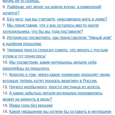
жизнь не устроишь.
5.
Лайфхак: нет денег на новую кухню, а изменений
хочется?
6.
Без чего, как вы считаете, невозможно жить в доме?
7.
Мы представим, что у вас осталось место около
холодильника, что бы вы туда поставили?
8.
Интересно посмотреть, как представляли "Умный дом"
в далёком прошлом.
9.
Человек просто спросил совета, что делать с пустым
углом и тут понеслось!
10.
Мы посмотрим, какие интерьеры делали себе
европейцы из прошлого.
11.
Коротко о том, через какое унижение проходят люди,
которые теперь хотят продать квартиру в России.
12.
Ничего необычного, просто лестница из золота.
13.
А какие забытые детали интерьера понравились
может их вернуть в моду?
14.
Мама года без иронии!
15.
Какое украшение вы хотели бы оставить в интерьере