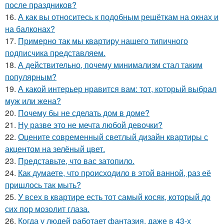
после праздников?
16.
А как вы относитесь к подобным решёткам на окнах и
на балконах?
17.
Примерно так мы квартиру нашего типичного
подписчика представляем.
18.
А действительно, почему минимализм стал таким
популярным?
19.
А какой интерьер нравится вам: тот, который выбрал
муж или жена?
20.
Почему бы не сделать дом в доме?
21.
Ну разве это не мечта любой девочки?
22.
Оцените современный светлый дизайн квартиры с
акцентом на зелёный цвет.
23.
Представьте, что вас затопило.
24.
Как думаете, что происходило в этой ванной, раз её
пришлось так мыть?
25.
У всех в квартире есть тот самый косяк, который до
сих пор мозолит глаза.
26.
Когда у людей работает фантазия, даже в 43-х