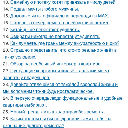
13.
Семейную ипотеку хотят привязать к числу детей.
14.
Подвал мечты любого мужчины.
15.
Домовые чаты официально переводят в MAX.
16.
Парень за вечер ремонт своей кухни освежил.
17.
Китайцы не перестают удивлять.
18.
Эмираты никогда не перестанут удивлять.
19.
Как думаете, где грань между аккуратностью и окр?
20.
Страшно представить, что кто-то реально живёт в
таких условиях.
21.
Обзор на необычный интерьер в квартире.
22.
Пустующие квартиры и жильё с долгами могут
забрать у владельцев.
23.
Давайте отвлечёмся от тяжёлой взрослой жизни и
мы вспомним что-нибудь ностальгическое.
24.
В первую очередь люди функциональные и удобные
квартиры выбирают.
25.
Новый тренд: жить в квартирах без ремонта.
26.
Каким тостом вы бы поздравили самих себя, за
окончание долгого ремонта?