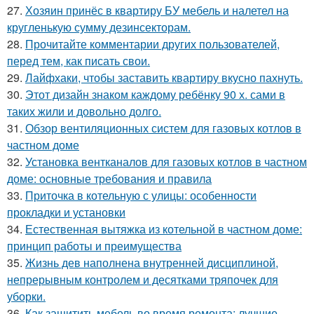
27.
Хозяин принёс в квартиру БУ мебель и налетел на
кругленькую сумму дезинсекторам.
28.
Прочитайте комментарии других пользователей,
перед тем, как писать свои.
29.
Лайфхаки, чтобы заставить квартиру вкусно пахнуть.
30.
Этот дизайн знаком каждому ребёнку 90 х. сами в
таких жили и довольно долго.
31.
Обзор вентиляционных систем для газовых котлов в
частном доме
32.
Установка вентканалов для газовых котлов в частном
доме: основные требования и правила
33.
Приточка в котельную с улицы: особенности
прокладки и установки
34.
Естественная вытяжка из котельной в частном доме:
принцип работы и преимущества
35.
Жизнь дев наполнена внутренней дисциплиной,
непрерывным контролем и десятками тряпочек для
уборки.
36.
Как защитить мебель во время ремонта: лучшие