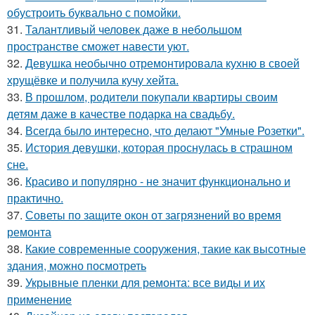
обустроить буквально с помойки.
31.
Талантливый человек даже в небольшом
пространстве сможет навести уют.
32.
Девушка необычно отремонтировала кухню в своей
хрущёвке и получила кучу хейта.
33.
В прошлом, родители покупали квартиры своим
детям даже в качестве подарка на свадьбу.
34.
Всегда было интересно, что делают "Умные Розетки".
35.
История девушки, которая проснулась в страшном
сне.
36.
Красиво и популярно - не значит функционально и
практично.
37.
Советы по защите окон от загрязнений во время
ремонта
38.
Какие современные сооружения, такие как высотные
здания, можно посмотреть
39.
Укрывные пленки для ремонта: все виды и их
применение