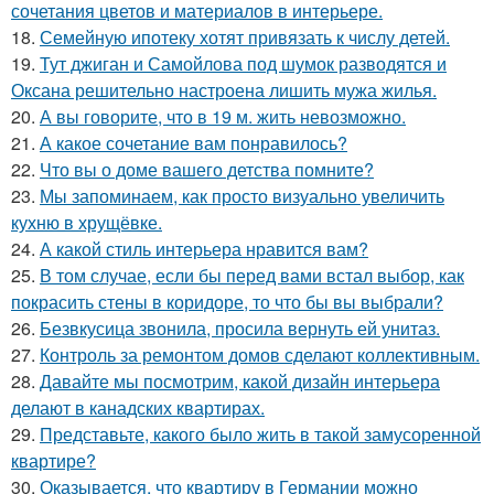
сочетания цветов и материалов в интерьере.
18.
Семейную ипотеку хотят привязать к числу детей.
19.
Тут джиган и Самойлова под шумок разводятся и
Оксана решительно настроена лишить мужа жилья.
20.
А вы говорите, что в 19 м. жить невозможно.
21.
А какое сочетание вам понравилось?
22.
Что вы о доме вашего детства помните?
23.
Мы запоминаем, как просто визуально увеличить
кухню в хрущёвке.
24.
А какой стиль интерьера нравится вам?
25.
В том случае, если бы перед вами встал выбор, как
покрасить стены в коридоре, то что бы вы выбрали?
26.
Безвкусица звонила, просила вернуть ей унитаз.
27.
Контроль за ремонтом домов сделают коллективным.
28.
Давайте мы посмотрим, какой дизайн интерьера
делают в канадских квартирах.
29.
Представьте, какого было жить в такой замусоренной
квартире?
30.
Оказывается, что квартиру в Германии можно