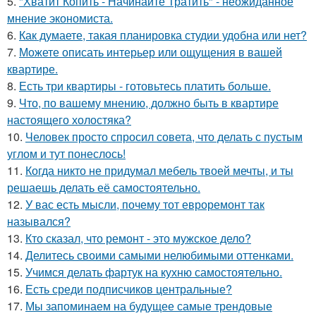
5.
"Хватит Копить - Начинайте Тратить" - неожиданное
мнение экономиста.
6.
Как думаете, такая планировка студии удобна или нет?
7.
Можете описать интерьер или ощущения в вашей
квартире.
8.
Есть три квартиры - готовьтесь платить больше.
9.
Что, по вашему мнению, должно быть в квартире
настоящего холостяка?
10.
Человек просто спросил совета, что делать с пустым
углом и тут понеслось!
11.
Когда никто не придумал мебель твоей мечты, и ты
решаешь делать её самостоятельно.
12.
У вас есть мысли, почему тот евроремонт так
назывался?
13.
Кто сказал, что ремонт - это мужское дело?
14.
Делитесь своими самыми нелюбимыми оттенками.
15.
Учимся делать фартук на кухню самостоятельно.
16.
Есть среди подписчиков центральные?
17.
Мы запоминаем на будущее самые трендовые