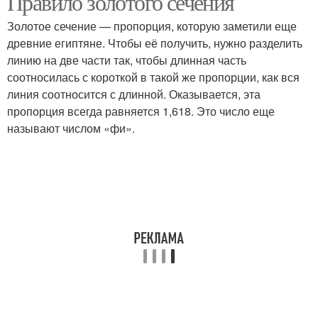
Правило золотого сечения
Золотое сечение — пропорция, которую заметили еще
древние египтяне. Чтобы её получить, нужно разделить
Интерьер без границ/
линию на две части так, чтобы длинная часть
Сечения для посадки
золотое сечение
соотносилась с короткой в такой же пропорции, как вся
линия соотносится с длинной. Оказывается, эта
пропорция всегда равняется 1,618. Это число еще
называют числом «фи».