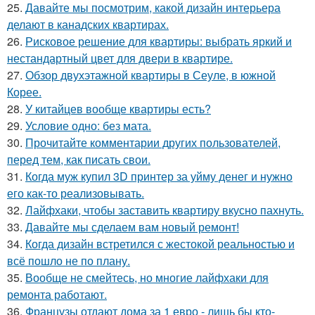
25.
Давайте мы посмотрим, какой дизайн интерьера
делают в канадских квартирах.
26.
Рисковое решение для квартиры: выбрать яркий и
нестандартный цвет для двери в квартире.
27.
Обзор двухэтажной квартиры в Сеуле, в южной
Корее.
28.
У китайцев вообще квартиры есть?
29.
Условие одно: без мата.
30.
Прочитайте комментарии других пользователей,
перед тем, как писать свои.
31.
Когда муж купил 3D принтер за уйму денег и нужно
его как-то реализовывать.
32.
Лайфхаки, чтобы заставить квартиру вкусно пахнуть.
33.
Давайте мы сделаем вам новый ремонт!
34.
Когда дизайн встретился с жестокой реальностью и
всё пошло не по плану.
35.
Вообще не смейтесь, но многие лайфхаки для
ремонта работают.
36.
Французы отдают дома за 1 евро - лишь бы кто-