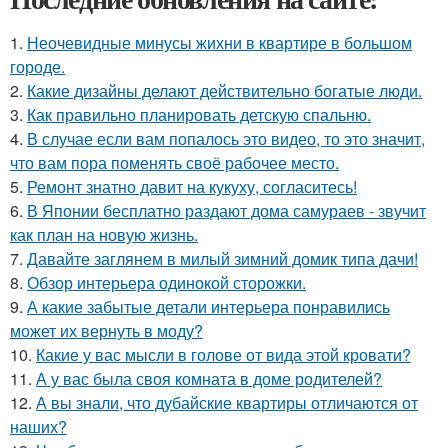
1.
Неочевидные минусы жихни в квартире в большом
городе.
2.
Какие дизайны делают действительно богатые люди.
3.
Как правильно планировать детскую спальню.
4.
В случае если вам попалось это видео, то это значит,
что вам пора поменять своё рабочее место.
5.
Ремонт знатно давит на кукуху, согласитесь!
6.
В Японии бесплатно раздают дома самураев - звучит
как план на новую жизнь.
7.
Давайте заглянем в милый зимний домик типа дачи!
8.
Обзор интерьера одинокой сторожки.
9.
А какие забытые детали интерьера понравились
может их вернуть в моду?
10.
Какие у вас мысли в голове от вида этой кровати?
11.
А у вас была своя комната в доме родителей?
12.
А вы знали, что дубайские квартиры отличаются от
наших?