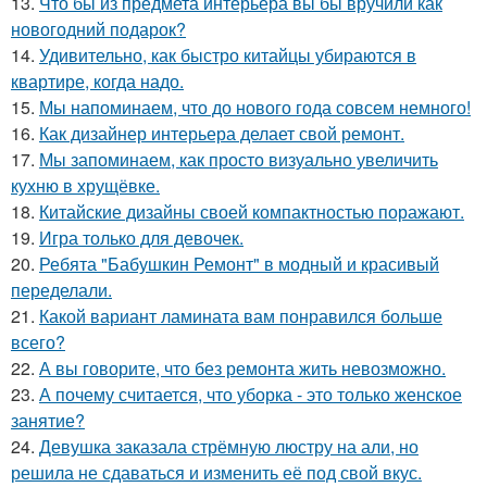
13.
Что бы из предмета интерьера вы бы вручили как
новогодний подарок?
14.
Удивительно, как быстро китайцы убираются в
квартире, когда надо.
15.
Мы напоминаем, что до нового года совсем немного!
16.
Как дизайнер интерьера делает свой ремонт.
17.
Мы запоминаем, как просто визуально увеличить
кухню в хрущёвке.
18.
Китайские дизайны своей компактностью поражают.
19.
Игра только для девочек.
20.
Ребята "Бабушкин Ремонт" в модный и красивый
переделали.
21.
Какой вариант ламината вам понравился больше
всего?
22.
А вы говорите, что без ремонта жить невозможно.
23.
А почему считается, что уборка - это только женское
занятие?
24.
Девушка заказала стрёмную люстру на али, но
решила не сдаваться и изменить её под свой вкус.