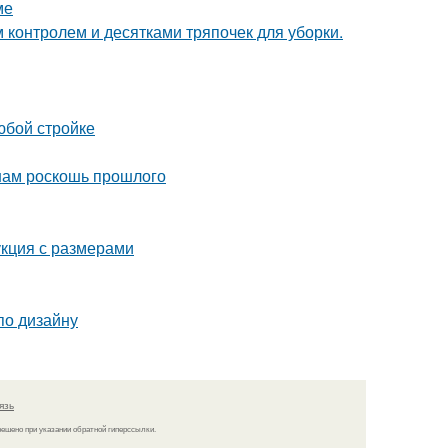
ме
контролем и десятками тряпочек для уборки.
юбой стройке
 нам роскошь прошлого
укция с размерами
по дизайну
язь
решено при указании обратной гиперссылки.