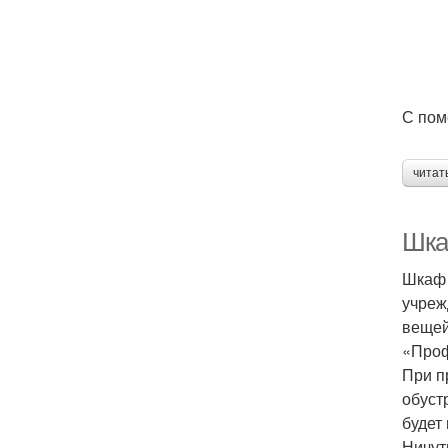
С пом
читат
Шка
Шкаф 
учреж
вещей
«Проф
При п
обуст
будет
Ничут