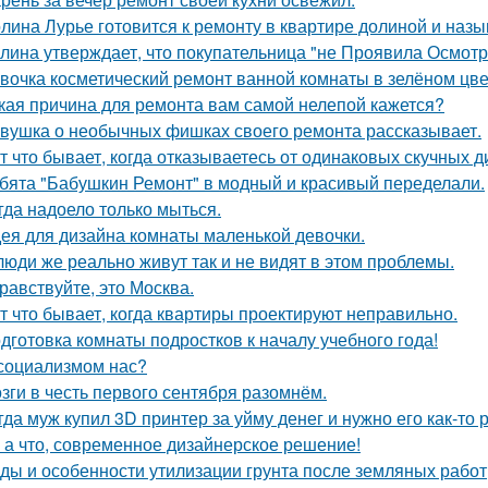
лина Лурье готовится к ремонту в квартире долиной и наз
лина утверждает, что покупательница "не Проявила Осмотри
вочка косметический ремонт ванной комнаты в зелёном цве
кая причина для ремонта вам самой нелепой кажется?
вушка о необычных фишках своего ремонта рассказывает.
т что бывает, когда отказываетесь от одинаковых скучных 
бята "Бабушкин Ремонт" в модный и красивый переделали.
гда надоело только мыться.
ея для дизайна комнаты маленькой девочки.
люди же реально живут так и не видят в этом проблемы.
равствуйте, это Москва.
т что бывает, когда квартиры проектируют неправильно.
дготовка комнаты подростков к началу учебного года!
социализмом нас?
зги в честь первого сентября разомнём.
гда муж купил 3D принтер за уйму денег и нужно его как-то
 а что, современное дизайнерское решение!
ды и особенности утилизации грунта после земляных работ