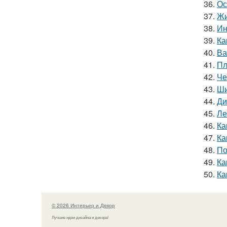
36.
Ос
37.
Жи
38.
Ин
39.
Ка
40.
Ва
41.
Пл
42.
Че
43.
Ши
44.
Ди
45.
Ле
46.
Ка
47.
Ка
48.
По
49.
Ка
50.
Ка
© 2026 Интерьер и Декор
Лучшие идеи дизайна и декора!