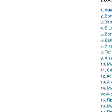
1.
Фин
2.
Вот
3.
Заг
4.
В ш
5.
Вот
6.
Дав
7.
И к
8.
Тол
9.
А в
10.
Мы
11.
Се
12.
Ко
13.
А 
14.
Мы
можно
15.
Пр
16.
Мы
17.
Па