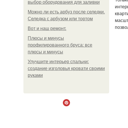
выбор оборудования для заливки
интер
Можно ли есть арбуз после селедки.
кварт
Селедка с арбузом или тортом
масшт
позво
Boт и наш ремoнт.
Плюсы и минусы
профилированного бруса: все
плюсы и минусы
Улучшите интерьер спальни:
создание изголовья кровати своими
руками