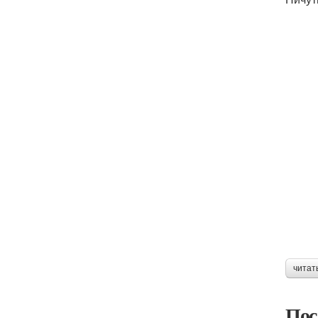
читат
Пос