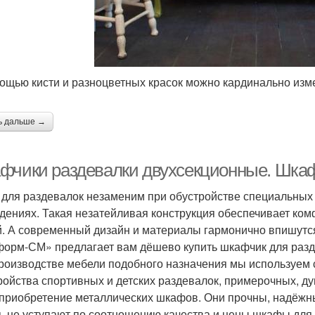
ощью кисти и разноцветных красок можно кардинально изм
ь дальше →
фчики раздевалки двухсекционные. Шка
для раздевалок незаменим при обустройстве специальных 
дениях. Такая незатейливая конструкция обеспечивает ко
. А современный дизайн и материалы гармонично впишутс
орм-СМ» предлагает вам дёшево купить шкафчик для разд
роизводстве мебели подобного назначения мы используем
ройства спортивных и детских раздевалок, примерочных,
 приобретение металлических шкафов. Они прочны, надёжн
ь не уступают по соотношению качества и цены шкафы для 