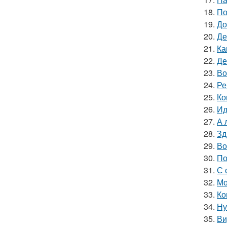
18.
По
19.
До
20.
Де
21.
Ка
22.
Де
23.
Во
24.
Ре
25.
Ко
26.
Ид
27.
А 
28.
Зд
29.
Во
30.
По
31.
С 
32.
Мо
33.
Ко
34.
Ну
35.
Ви