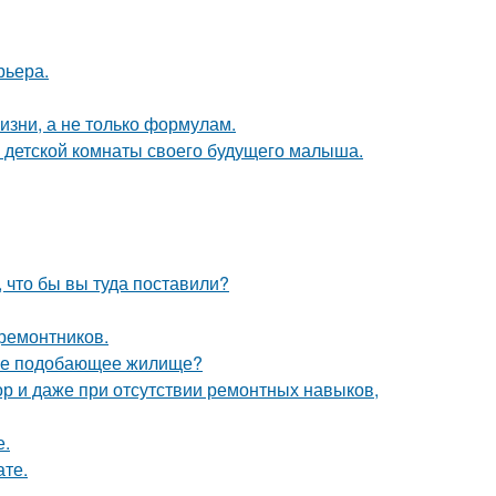
рьера.
жизни, а не только формулам.
е детской комнаты своего будущего малыша.
, что бы вы туда поставили?
 ремонтников.
себе подобающее жилище?
ор и даже при отсутствии ремонтных навыков,
е.
ате.