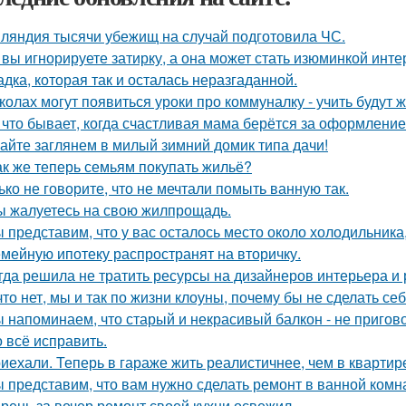
ляндия тысячи убежищ на случай подготовила ЧС.
 вы игнорируете затирку, а она может стать изюминкой инте
адка, которая так и осталась неразгаданной.
колах могут появиться уроки про коммуналку - учить будут 
 что бывает, когда счастливая мама берётся за оформлени
айте заглянем в милый зимний домик типа дачи!
ак же теперь семьям покупать жильё?
ько не говорите, что не мечтали помыть ванную так.
ы жалуетесь на свою жилпрощадь.
 представим, что у вас осталось место около холодильника
мейную ипотеку распространят на вторичку.
гда решила не тратить ресурсы на дизайнеров интерьера и
что нет, мы и так по жизни клоуны, почему бы не сделать 
 напоминаем, что старый и некрасивый балкон - не пригов
 всё исправить.
иехали. Теперь в гараже жить реалистичнее, чем в квартир
 представим, что вам нужно сделать ремонт в ванной комн
рень за вечер ремонт своей кухни освежил.