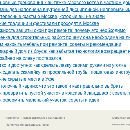
новные требования к вытяжке газового котла в частном до
знь дев наполнена внутренней дисциплиной, непрерывным 
тересные факты о Москве, которые вы не знали
кие традиции и фестивали проходят в Москве
жность защиты окон при ремонте: почему это необходимо
енка для строительных работ: почему она необходима на л
м накрыть мебель при ремонте: советы и рекомендации
карный дом из бруса: как забытая технология возвращает
зайнер на славу постарался.
гко и доступно: как сделать лавку своими руками из уголка
к сделать скамейку из профильной трубы: пошаговая инстр
кие скрытые места в Уфе
толочный карниз: что это такое и как правильно выбрать
к превратить пустой участок в красивый ландшафт: советы 
к оформить маленький участок: советы и идеи
Контакты
Пользовательское соглашение
Обратная св
Политика конфидециальности
Копирование раз