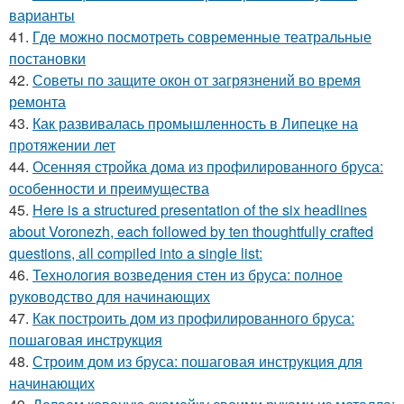
варианты
41.
Где можно посмотреть современные театральные
постановки
42.
Советы по защите окон от загрязнений во время
ремонта
43.
Как развивалась промышленность в Липецке на
протяжении лет
44.
Осенняя стройка дома из профилированного бруса:
особенности и преимущества
45.
Here is a structured presentation of the six headlines
about Voronezh, each followed by ten thoughtfully crafted
questions, all compiled into a single list:
46.
Технология возведения стен из бруса: полное
руководство для начинающих
47.
Как построить дом из профилированного бруса:
пошаговая инструкция
48.
Строим дом из бруса: пошаговая инструкция для
начинающих