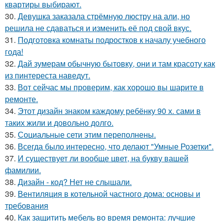
квартиры выбирают.
30.
Девушка заказала стрёмную люстру на али, но
решила не сдаваться и изменить её под свой вкус.
31.
Подготовка комнаты подростков к началу учебного
года!
32.
Дай зумерам обычную бытовку, они и там красоту как
из пинтереста наведут.
33.
Вот сейчас мы проверим, как хорошо вы шарите в
ремонте.
34.
Этот дизайн знаком каждому ребёнку 90 х. сами в
таких жили и довольно долго.
35.
Социальные сети этим переполнены.
36.
Всегда было интересно, что делают "Умные Розетки".
37.
И существует ли вообще цвет, на букву вашей
фамилии.
38.
Дизайн - код? Нет не слышали.
39.
Вентиляция в котельной частного дома: основы и
требования
40.
Как защитить мебель во время ремонта: лучшие