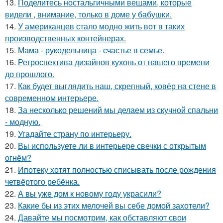
13.
Поделитесь ностальгичными вещами, которые
видели , внимание, только в доме у бабушки.
14.
У американцев стало модно жить вот в таких
производственных контейнерах.
15.
Мама - рукодельница - счастье в семье.
16.
Ретроспектива дизайнов кухонь от нашего времени
до прошлого.
17.
Как будет выглядить наш, скрепный, ковёр на стене в
современном интерьере.
18.
За несколько решений мы делаем из скучной спальни
- модную.
19.
Угадайте страну по интерьеру.
20.
Вы используете ли в интерьере свечки с открытым
огнём?
21.
Ипотеку хотят полностью списывать после рождения
четвёртого ребёнка.
22.
А вы уже дом к новому году украсили?
23.
Какие бы из этих мелочей вы себе домой захотели?
24.
Давайте мы посмотрим, как обставляют свои