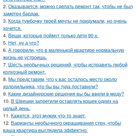
2.
Оказывается, можно сделать ремонт так, чтобы не был
заметен бардак.
3.
Когда тумбочку твоей мечты не придумали, но очень
хочется.
4.
Вещи, которые поймут только дети 90 х.
5.
Нет, ну а что?
6.
А говорили, что в маленькой квартире нормальную
жизнь не устроишь.
7.
Шесть необычных решений, чтобы исправить любой
колхозный ремонт.
8.
Мы представим, что у вас осталось место около
холодильника, что бы вы туда поставили?
9.
Какие дизайнерские решения вы бы ввели в моду?
10.
В Швеции запретили оставлять кошек одних на
целый день.
11.
Кажется, этот мужик что-то знает.
12.
Варианты необычного окрашивания стен, чтобы
ваша квартира выглядела эффектно.