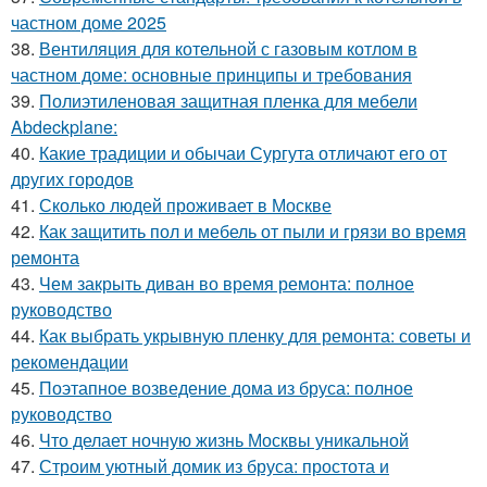
частном доме 2025
38.
Вентиляция для котельной с газовым котлом в
частном доме: основные принципы и требования
39.
Полиэтиленовая защитная пленка для мебели
Abdeckplane:
40.
Какие традиции и обычаи Сургута отличают его от
других городов
41.
Сколько людей проживает в Москве
42.
Как защитить пол и мебель от пыли и грязи во время
ремонта
43.
Чем закрыть диван во время ремонта: полное
руководство
44.
Как выбрать укрывную пленку для ремонта: советы и
рекомендации
45.
Поэтапное возведение дома из бруса: полное
руководство
46.
Что делает ночную жизнь Москвы уникальной
47.
Строим уютный домик из бруса: простота и