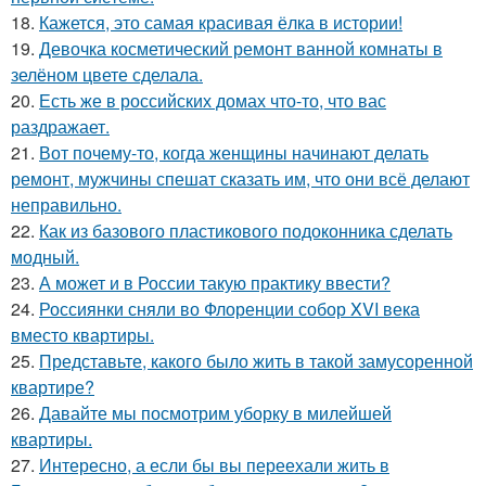
18.
Кажется, это самая красивая ёлка в истории!
19.
Девочка косметический ремонт ванной комнаты в
зелёном цвете сделала.
20.
Есть же в российских домах что-то, что вас
раздражает.
21.
Вот почему-то, когда женщины начинают делать
ремонт, мужчины спешат сказать им, что они всё делают
неправильно.
22.
Как из базового пластикового подоконника сделать
модный.
23.
А может и в России такую практику ввести?
24.
Россиянки сняли во Флоренции собор XVI века
вместо квартиры.
25.
Представьте, какого было жить в такой замусоренной
квартире?
26.
Давайте мы посмотрим уборку в милейшей
квартиры.
27.
Интересно, а если бы вы переехали жить в