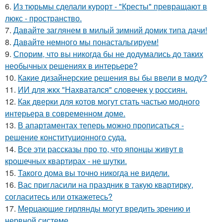
6.
Из тюрьмы сделали курорт - "Кресты" превращают в
люкс - пространство.
7.
Давайте заглянем в милый зимний домик типа дачи!
8.
Давайте немного мы понастальгируем!
9.
Спорим, что вы никогда бы не додумались до таких
необычных решениях в интерьере?
10.
Какие дизайнерские решения вы бы ввели в моду?
11.
ИИ для жкх "Нахватался" словечек у россиян.
12.
Как дверки для котов могут стать частью модного
интерьера в современном доме.
13.
В апартаментах теперь можно прописаться -
решение конституционного суда.
14.
Все эти рассказы про то, что японцы живут в
крошечных квартирах - не шутки.
15.
Такого дома вы точно никогда не видели.
16.
Вас пригласили на праздник в такую квартирку,
согласитесь или откажетесь?
17.
Мерцающие гирлянды могут вредить зрению и
нервной системе.