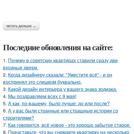
читать дальше →
Последние обновления на сайте:
1.
Почему в советских квартирах ставили сразу две
входные двери.
2.
Когда дизайнеру сказали: "Уместите всё" - и он
воспринял это слишком буквально.
3.
Какой дизайн интерьера у вашего знака зодиака.
4.
Мы поздравляем всех с 9 мая!
5.
А как, по-вашему, было лучше: до или после?
6.
А у вас были странные или страшные истории со
строителями?
7.
Как говорится, всё новое - это хорошо забытое старое.
8.
Представьте, что вы снимаете квартирку на несколько