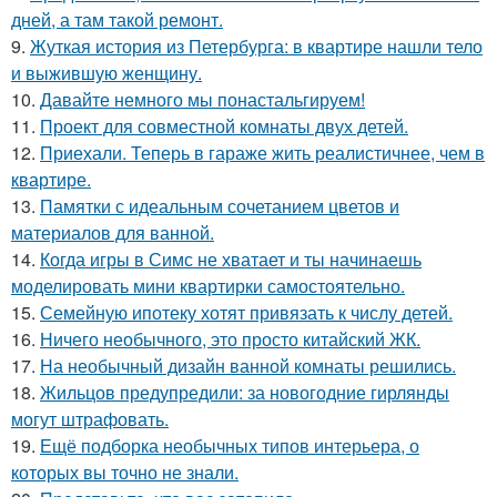
дней, а там такой ремонт.
9.
Жуткая история из Петербурга: в квартире нашли тело
и выжившую женщину.
10.
Давайте немного мы понастальгируем!
11.
Проект для совместной комнаты двух детей.
12.
Приехали. Теперь в гараже жить реалистичнее, чем в
квартире.
13.
Памятки с идеальным сочетанием цветов и
материалов для ванной.
14.
Когда игры в Симс не хватает и ты начинаешь
моделировать мини квартирки самостоятельно.
15.
Семейную ипотеку хотят привязать к числу детей.
16.
Ничего необычного, это просто китайский ЖК.
17.
На необычный дизайн ванной комнаты решились.
18.
Жильцов предупредили: за новогодние гирлянды
могут штрафовать.
19.
Ещё подборка необычных типов интерьера, о
которых вы точно не знали.