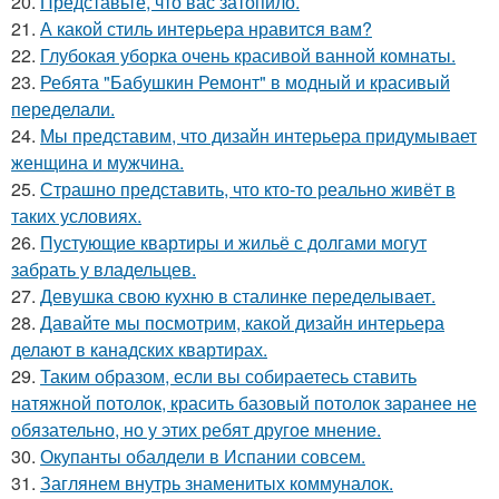
20.
Представьте, что вас затопило.
21.
А какой стиль интерьера нравится вам?
22.
Глубокая уборка очень красивой ванной комнаты.
23.
Ребята "Бабушкин Ремонт" в модный и красивый
переделали.
24.
Мы представим, что дизайн интерьера придумывает
женщина и мужчина.
25.
Страшно представить, что кто-то реально живёт в
таких условиях.
26.
Пустующие квартиры и жильё с долгами могут
забрать у владельцев.
27.
Девушка свою кухню в сталинке переделывает.
28.
Давайте мы посмотрим, какой дизайн интерьера
делают в канадских квартирах.
29.
Таким образом, если вы собираетесь ставить
натяжной потолок, красить базовый потолок заранее не
обязательно, но у этих ребят другое мнение.
30.
Окупанты обалдели в Испании совсем.
31.
Заглянем внутрь знаменитых коммуналок.