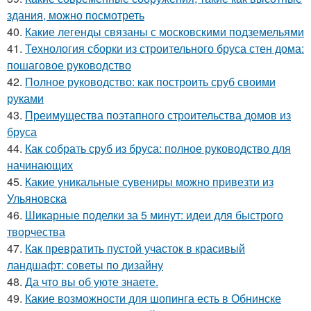
здания, можно посмотреть
40.
Какие легенды связаны с московскими подземельями
41.
Технология сборки из строительного бруса стен дома:
пошаговое руководство
42.
Полное руководство: как построить сруб своими
руками
43.
Преимущества поэтапного строительства домов из
бруса
44.
Как собрать сруб из бруса: полное руководство для
начинающих
45.
Какие уникальные сувениры можно привезти из
Ульяновска
46.
Шикарные поделки за 5 минут: идеи для быстрого
творчества
47.
Как превратить пустой участок в красивый
ландшафт: советы по дизайну
48.
Да что вы об уюте знаете.
49.
Какие возможности для шопинга есть в Обнинске