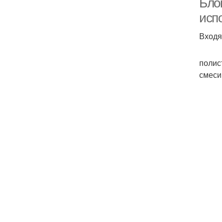
Бло
исп
Входя
полис
смеси