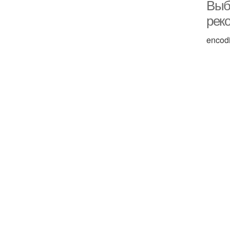
Выб
рек
encod