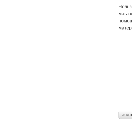
Нельз
магаз
помощ
матер
читат