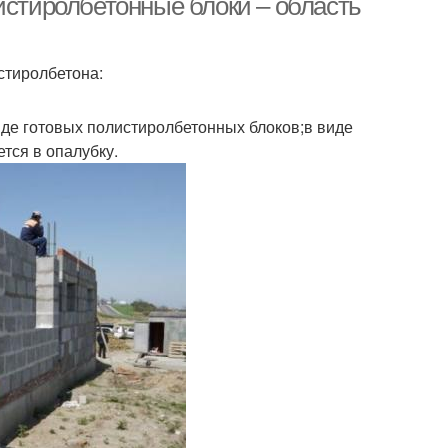
истиролбетонные блоки – область
стиролбетона:
иде готовых полистиролбетонных блоков;в виде
тся в опалубку.