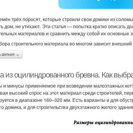
емён трёх поросят, которые строили свои домики из соломы,
ть дом, не утихают. Эта статья — попытка кратко описать 
тельных материалов и сравнить между собой их основные э
бора строительного материала во многом зависит внешний
ь дальше →
а из оцилиндрованного бревна. Как выбр
 и минусы применяемое при возведении малоэтажных кот
вая высокий спрос на этот материал среди строителей, пе
руется в диапазоне 160–320 мм. Есть варианты и для обуст
го домика, и для строительства двухэтажного жилого здания