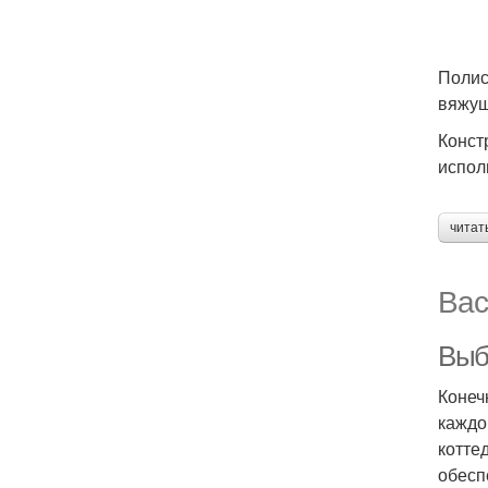
Полис
вяжущ
Конст
испол
читат
Вас
Выб
Конеч
каждо
котте
обесп