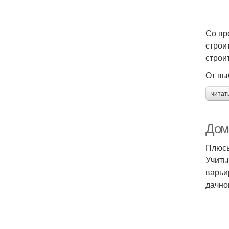
Со вр
строи
строи
От вы
читат
Дом
Плюсы
Учиты
варьи
дачно