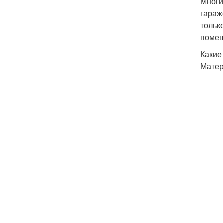
Многи
гараж
тольк
помещ
Какие
Матер