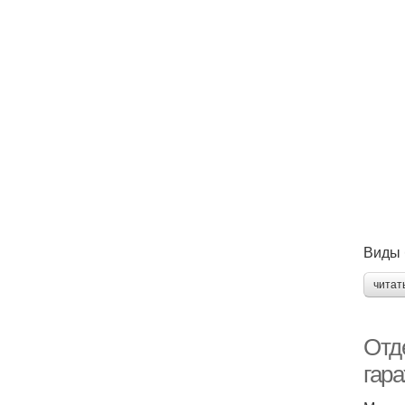
Виды 
читат
Отд
гар