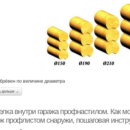
брёвен по величине диаметра
ь дальше →
елка внутри гаража профнастилом. Как м
аж профлистом снаружи, пошаговая инстр