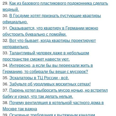
29.
Как из базового пластикового подоконника сделать
модный.
30.
В Госдуме хотят признать пустующие квартиры
официально.
31.
Оказывается, что квартиру в Германии можно
обустроить буквально с помойки.
32.
Вот что бывает, когда квартиры проектируют
неправильно.
33.
Талантливый человек даже в небольшом
пространстве сможет навести уют.
34.
Интересно, а если бы вы переехали жить в
Германию, то собирали бы вещи с мусорок?
35.
Эскалаторы в ТЦ России - всё.
36.
Забудьте об уродливых москитных сетках!
37.
Парень хотел выбросить мусор ночью, но встретил
бабку и узнал, что так делать нельзя.
38.
Почему вентиляция в котельной частного дома в
Москве так важна
39.
Основные требования к вытяжным каналам