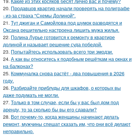
19.
Какие из этих косяков бесят лично вас и почему?
20.
Продавцов квартир начали проверять на полиграфе
- из-за страха "Схемы Долиной".
21.
Тут джиган и Самойлова под шумок разводятся и
Оксана решительно настроена лишить мужа жилья.
22.
Полина Лурье готовится к ремонту в квартире
долиной и называет решение суда победой.
23.
Попытайтесь использовать всего три эмодзи.
24.
А как вы относитесь к подобным решёткам на окнах и
на балконах?
25.
Коммуналка снова растёт - два повышения в 2026
году.
26.
Разбирайте приблуды для шкафов, о которых вы
даже подумать не могли.
27.
Только в том случае, если бы у вас был дом под
аренду, то за сколько бы вы его сдавали?
28.
Вот почему-то, когда женщины начинают делать
ремонт, мужчины спешат сказать им, что они всё делают
неправильно.