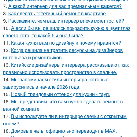
7.
А какой интерьер для вас премиальным кажется?
8.
Как сделать эстетичный ремонт в квартире.
9.
Расскажите, чем ваш интерьер впечатляет гостей?
10.
А если бы вы решились покрасить кухню в цвет глаз
своего кота, то какой бы она была?
11.
Какая кухня вам по дизайну и почему нравится?
12.
Когда решила не тратить ресурсы на дизайнеров
интерьера и ремонтников.
13.
Китайские дизайнеры интерьера рассказывают, как
правильно использовать пространство в спальне.
14.
Мы запоминаем стили интерьера, которые
завирусились в начале 2026 года.
15.
Новый трендовый оттенок для кухни - тауп.
16.
Мы представим, что вам нужно сделать ремонт в
ванной комнате.
17.
Вы используете ли в интерьере свечки с открытым
огнём?
18.
Домовые чаты официально переводят в MAX.