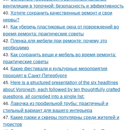
вентиляции в топочной: безопасность и эффективность
40.
Хотите сохранить качественные ремонт и свои
нервы?
41.
Как уберечь пластиковые окна от повреждений во
время ремонта: практические советы
42.
Пленка для мебели при ремонте: почему это
необходимо
43.
Как сохранить вещи и мебель во время ремонта:
практические советы
44.
Какие фестивали и культурные мероприятия
проходят в Санкт-Петербурге
45.
Here is a structured presentation of the six headlines
about Voronezh, each followed by ten thoughtfully crafted
questions, all compiled into a single list:
46.
Лавочка из профильной трубы: практичный и
стильный вариант для вашего интерьера
47.
Какие парки и скверы популярны среди жителей и
туристов