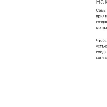
На к
Самый
прият
созда
мечты
Чтобы
устан
соеди
согла