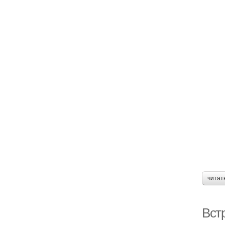
читат
Встр