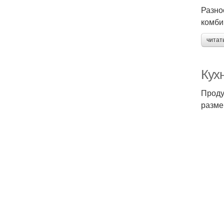
Разно
комби
читат
Кух
Проду
разме