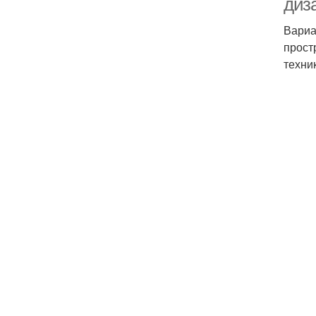
диз
Вариа
прост
техни