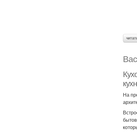
читат
Вас
Кух
кухн
На пр
архит
Встро
бытов
котор