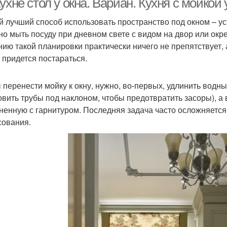
ухне стол у окна. Вариан. Кухня с мойкой 
 лучший способ использовать пространство под окном – ус
но мыть посуду при дневном свете с видом на двор или окр
нию такой планировки практически ничего не препятствует, 
 придется постараться.
 перенести мойку к окну, нужно, во-первых, удлинить водн
овить трубы под наклоном, чтобы предотвратить засоры), а 
ненную с гарнитуром. Последняя задача часто осложняется
сования.