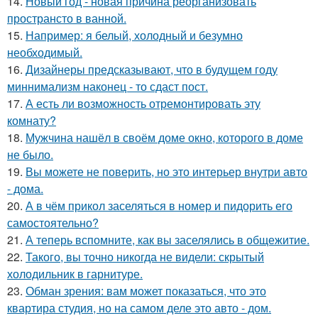
14.
Новый год - новая причина реорганизовать
пространсто в ванной.
15.
Например: я белый, холодный и безумно
необходимый.
16.
Дизайнеры предсказывают, что в будущем году
миннимализм наконец - то сдаст пост.
17.
А есть ли возможность отремонтировать эту
комнату?
18.
Мужчина нашёл в своём доме окно, которого в доме
не было.
19.
Вы можете не поверить, но это интерьер внутри авто
- дома.
20.
А в чём прикол заселяться в номер и пидорить его
самостоятельно?
21.
А теперь вспомните, как вы заселялись в общежитие.
22.
Такого, вы точно никогда не видели: скрытый
холодильник в гарнитуре.
23.
Обман зрения: вам может показаться, что это
квартира студия, но на самом деле это авто - дом.