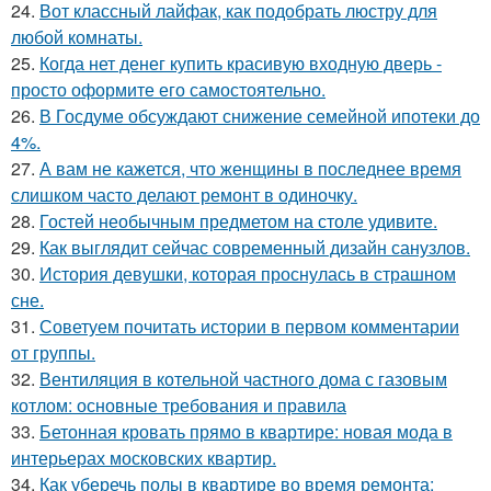
24.
Вот классный лайфак, как подобрать люстру для
любой комнаты.
25.
Когда нет денег купить красивую входную дверь -
просто оформите его самостоятельно.
26.
В Госдуме обсуждают снижение семейной ипотеки до
4%.
27.
А вам не кажется, что женщины в последнее время
слишком часто делают ремонт в одиночку.
28.
Гостей необычным предметом на столе удивите.
29.
Как выглядит сейчас современный дизайн санузлов.
30.
История девушки, которая проснулась в страшном
сне.
31.
Советуем почитать истории в первом комментарии
от группы.
32.
Вентиляция в котельной частного дома с газовым
котлом: основные требования и правила
33.
Бетонная кровать прямо в квартире: новая мода в
интерьерах московских квартир.
34.
Как уберечь полы в квартире во время ремонта: