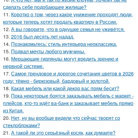
сделать себе подобающее жилище?
11.
Коротко о том, через какое унижение проходят люди,
которые теперь хотят продать квартиру в России.
12.
А вы говорите, что в однушке семья не уживётся.
13.
2016 был десять лет надад.
14.
Познакомьтесь: стиль интерьера неоклассика.
15.
Подвал мечты любого мужчины.
16.
Мерцающие гирлянды могут вредить зрению и
нервной системе.
17.
Самое трендовое и дорогое сочетания цветов в 2026
году: тёмно - бирюзовый, бардовый и золотой.
18.
Какая мебель или какой декор вас прям бесит?
19.
Пока некоторые боятся заказывать мебель с маркет -
плейсов, кто-то идёт ва-банк и заказывает мебель прямо
из Китая.
20.
Нет, ну вы вообще видели что сейчас творят со
стеклоблоками?
21.
А такой ли это серьёзный косяк, как думаете?