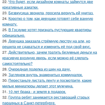
22.
Что будет, если дизайном комнаты займутся две
креативные азиатки.
23.
Безвкусица звонила, просила вернуть ей унитаз.
24.
Коротко о том, как девушки готовят себе ванную
комнату.
25.
В Госдуме хотят признать пустующие квартиры
официально.
26.
Девушка заказала стрёмную люстру на али, но
решила не сдаваться и изменить её под свой вкус.
27.
Действительно, зачем тратить безумные деньги на
красивую входную дверь, если можно её сделать
самостоятельно?
28.
Очередная поделка из шин на дачу.
29.
Заглянем внутрь знаменитых коммуналок.
30.
Перестаньте листать ленту и посмотрите, какие
милые миниатюры делает этот мужчина.
31.
10 лет брака - и земля в подарок.
32.
Группа ребят занимается реставраций старых
парадных в Санкт-петербурге.