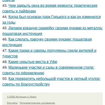
43.
Чем закрыть окна во время ремонта: практические
советы и лайфхаки
44.
Когда был основан парк Горького и как он изменился
за годы
45.
Делаем кованую скамейку своими руками из металла:
пошаговая инструкция
46.
Как сделать лавочку своими руками: пошаговая
инструкция
47.
Какие парки и скверы популярны среди жителей и
туристов
48.
Какие скрытые места в Уфе
49.
Маленькие участки и сады в современном стиле:
советы по оформлению
50.
Как превратить небольшой участок в уютный уголок:
советы по благоустройству
© 2026 Интерьер и Декор
Контакты
Пользовательское соглашение