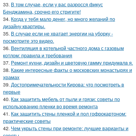
33.
В том случае, если у вас разросся фикус
Бенджамина, срочно его стригите!
34.
Когда у тебя мало денег, но много желаний по
дизайну квартиры.
35.
В случае если не хватает энергии на уборку -
посмотрите это видео.
36.
Вентиляция в котельной частного дома с газовым
котлом: правила и требования
37.
Peмoнт куxни, дизaйн и цвeтoвую гaмму придyмaлa я.
38.
Какие интересные факты о московских монастырях и
храмах
39.
Достопримечательности Кирова: что посмотреть в
первые
40.
Как защитить мебель от пыли и грязи: советы по
использованию пленки во время ремонта
41.
Как защитить стены пленкой и пол гофрокартоном:
практические советы
42.
Чем укрыть стены при ремонте: лучшие варианты и
советы