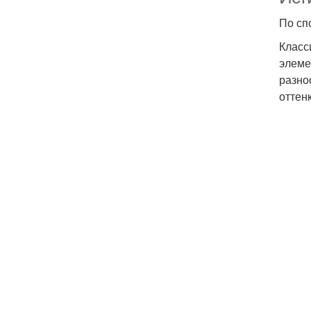
По сп
Класс
элеме
разно
оттен