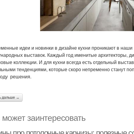
менные идеи и новинки в дизайне кухни проникают в наши
народных выставок. Каждый год именитые архитекторы, д
новые коллекции. И для кухни всегда есть отдельный выста
льными тенденциями, которые скоро непременно станут по
году решения.
ь дальше →
 может заинтересовать
ины про потолочные карнизы: полезные с