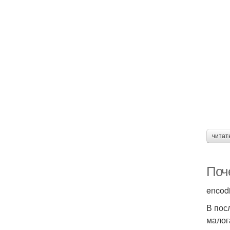
читат
Поч
encod
В пос
малог