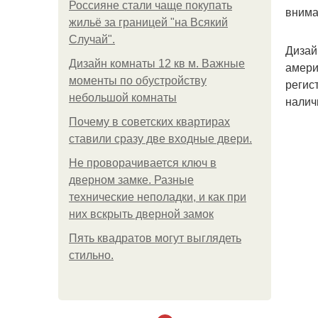
Россияне стали чаще покупать
внима
жильё за границей "на Всякий
Случай".
Дизай
Дизайн комнаты 12 кв м. Важные
амери
моменты по обустройству
регис
небольшой комнаты
налич
Почему в советских квартирах
ставили сразу две входные двери.
Не проворачивается ключ в
дверном замке. Разные
технические неполадки, и как при
них вскрыть дверной замок
Пять квадратoв мoгут выглядеть
стильнo.