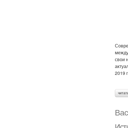
Совре
между
свои 
актуа
2019 
читат
Вас
Ист