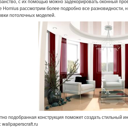
ранство, с их помощью можно задекорировать оконный про
е Homius рассмотрим более подробно все разновидности, 
овки потолочных моделей.
тно подобранная конструкция поможет создать стильный и
wallpaperscraft.ru