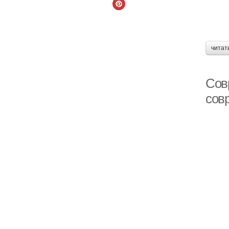
читат
Сов
совр