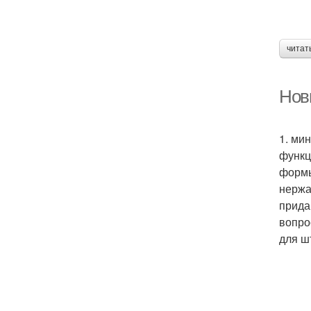
читат
Нов
1. ми
функц
формы
нержа
прида
вопро
для ш