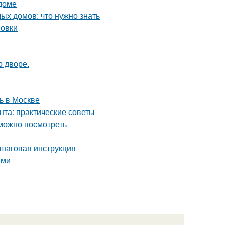
 доме
ых домов: что нужно знать
новки
о дворе.
ь в Москве
нта: практические советы
 можно посмотреть
ошаговая инструкция
ами