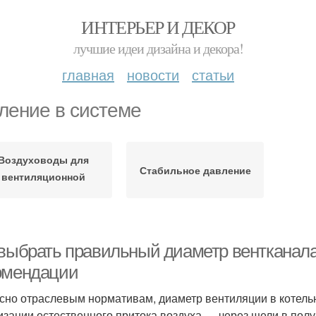
ИНТЕРЬЕР И ДЕКОР
лучшие идеи дизайна и декора!
главная
новости
статьи
ление в системе
Воздуховоды для
Стабильное давление
вентиляционной
системы
выбрать правильный диаметр вентканала 
омендации
сно отраслевым нормативам, диаметр вентиляции в котель
изации естественного притока воздуха — через щели в пол