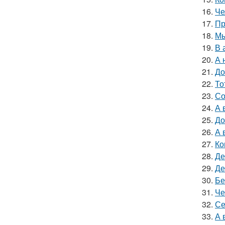
16.
Че
17.
Пр
18.
Мы
19.
В 
20.
А 
21.
До
22.
То
23.
Со
24.
А 
25.
До
26.
А 
27.
Ко
28.
Де
29.
Де
30.
Бе
31.
Че
32.
Се
33.
А 