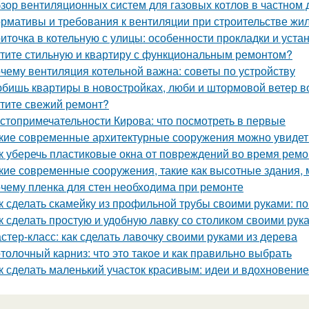
зор вентиляционных систем для газовых котлов в частном
рмативы и требования к вентиляции при строительстве жил
иточка в котельную с улицы: особенности прокладки и уста
тите стильную и квартиру с функциональным ремонтом?
чему вентиляция котельной важна: советы по устройству
бишь квартиры в новостройках, люби и штормовой ветер в
тите свежий ремонт?
стопримечательности Кирова: что посмотреть в первые
кие современные архитектурные сооружения можно увидет
к уберечь пластиковые окна от повреждений во время ремо
кие современные сооружения, такие как высотные здания,
чему пленка для стен необходима при ремонте
к сделать скамейку из профильной трубы своими руками: п
к сделать простую и удобную лавку со столиком своими рук
стер-класс: как сделать лавочку своими руками из дерева
толочный карниз: что это такое и как правильно выбрать
к сделать маленький участок красивым: идеи и вдохновение