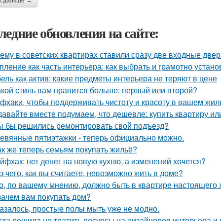
ь дальше →
ледние обновления на сайте:
ему в советских квартирах ставили сразу две входные двер
пление как часть интерьера: как выбрать и грамотно устан
ель как актив: какие предметы интерьера не теряют в цене
акой стиль вам нравится больше: первый или второй?
фхаки, чтобы поддерживать чистоту и красоту в вашем жил
давайте вместе подумаем, что дешевле: купить квартиру ил
ы бы решились ремонтировать свой подъезд?
евянные пятиэтажки - теперь официально можно.
ак же теперь семьям покупать жильё?
йфхак: нет денег на новую кухню, а изменений хочется?
з чего, как вы считаете, невозможно жить в доме?
о, по вашему мнению, должно быть в квартире настоящего 
зачем вам покупать дом?
азалось, простые полы мыть уже не модно.
гда решила не тратить ресурсы на дизайнеров интерьера и