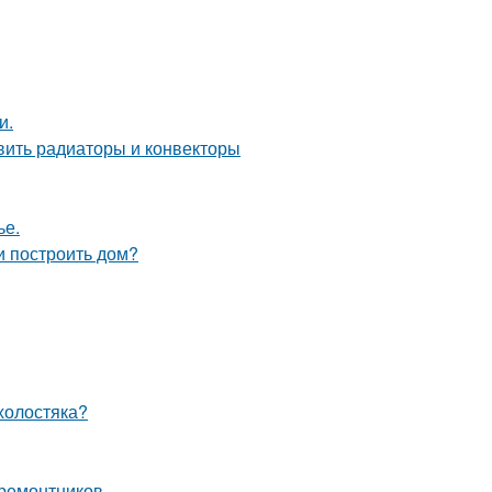
и.
овить радиаторы и конвекторы
ье.
и построить дом?
холостяка?
 ремонтников.