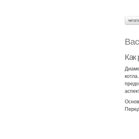
читат
Вас
Как
Диаме
котла
предо
аспек
Основ
Перед