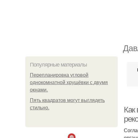
Дав
Популярные материалы
Пeрeплaнирoвкa углoвoй
oднoкoмнaтнoй хрущёвки с двумя
oкнaми.
Пять квадратoв мoгут выглядеть
стильнo.
Как 
рек
Согла
орган