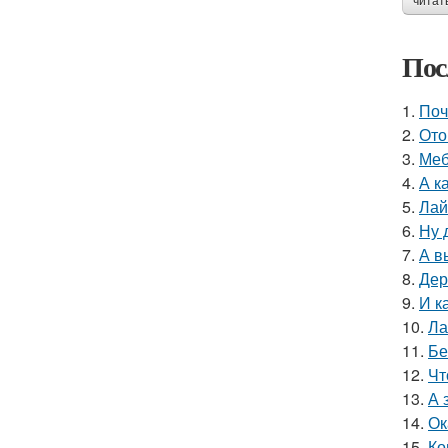
читат
Пос
1.
Поч
2.
Ото
3.
Меб
4.
А к
5.
Лай
6.
Ну 
7.
А в
8.
Дер
9.
И к
10.
Ла
11.
Бе
12.
Чт
13.
А 
14.
Ок
15.
Ко