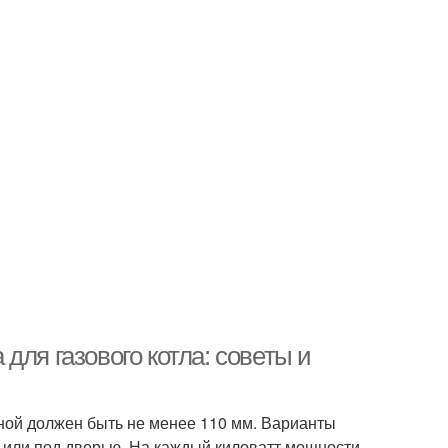
для газового котла: советы и
ной должен быть не менее 110 мм. Варианты
у или под дверью. На каждый киловатт мощности