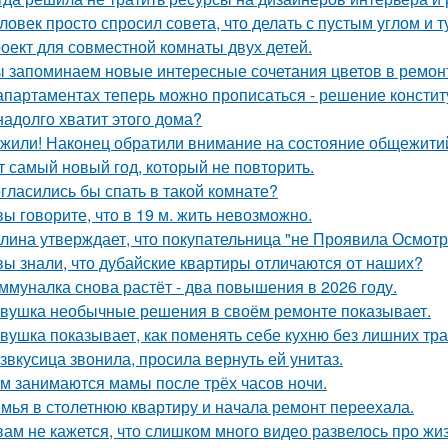
ловек просто спросил совета, что делать с пустым углом и т
оект для совместной комнаты двух детей.
 запоминаем новые интересные сочетания цветов в ремонте
апартаментах теперь можно прописаться - решение констит
надолго хватит этого дома?
жили! Наконец обратили внимание на состояние общежитий
т самый новый год, который не повторить.
гласились бы спать в такой комнате?
вы говорите, что в 19 м. жить невозможно.
лина утверждает, что покупательница "не Проявила Осмотри
вы знали, что дубайские квартиры отличаются от наших?
ммуналка снова растёт - два повышения в 2026 году.
вушка необычные решения в своём ремонте показывает.
вушка показывает, как поменять себе кухню без лишних тра
звкусица звонила, просила вернуть ей унитаз.
м занимаются мамы после трёх часов ночи.
мья в столетнюю квартиру и начала ремонт переехала.
вам не кажется, что слишком много видео развелось про жиз