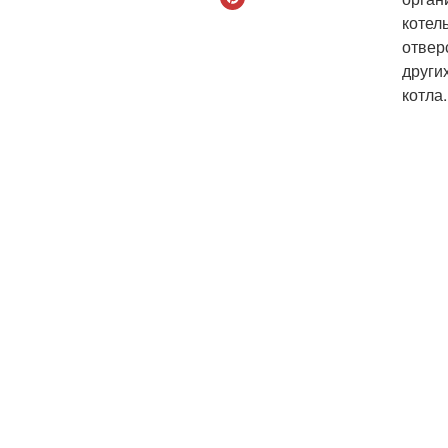
котел
отвер
други
котла.