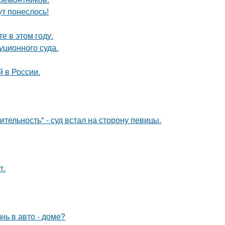
ут понеслось!
 в этом году.
уционного суда.
 в России.
тельность" - суд встал на сторону певицы.
т.
нь в авто - доме?