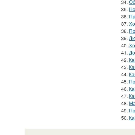
34.
Об
35.
Но
36.
Пр
37.
Хо
38.
По
39.
Лю
40.
Хо
41.
До
42.
Ка
43.
Ка
44.
Ка
45.
По
46.
Ка
47.
Ка
48.
Ма
49.
По
50.
Ка